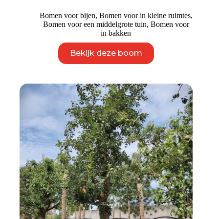
Bomen voor bijen
,
Bomen voor in kleine ruimtes
,
Bomen voor een middelgrote tuin
,
Bomen voor
in bakken
Dit
Bekijk deze boom
product
heeft
meerdere
variaties.
Deze
optie
kan
gekozen
worden
op
de
productpagina