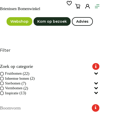
Ga
naar
Winkelwagen
Brienissen Bomenwinkel
de
inhoud
Webshop
Kom op bezoek
Advies
Filter
Zoek op categorie
(22)
Fruitbomen
(2)
Inheemse bomen
(7)
Sierbomen
(2)
Vormbomen
(13)
Inspiratie
Boomvorm