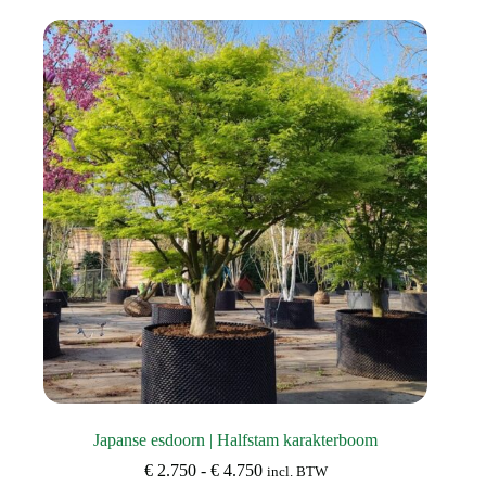
variaties.
Deze
optie
kan
gekozen
worden
op
de
productpagina
Japanse esdoorn | Halfstam karakterboom
Prijsklasse:
€
2.750
-
€
4.750
incl. BTW