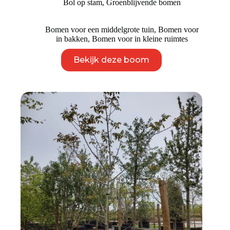
Bol op stam
,
Groenblijvende bomen
Bomen voor een middelgrote tuin
,
Bomen voor
in bakken
,
Bomen voor in kleine ruimtes
Dit
Bekijk deze boom
product
heeft
meerdere
variaties.
Deze
optie
kan
gekozen
worden
op
de
productpagina