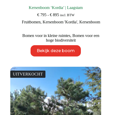
Kersenboom ‘Kordia’ | Laagstam
Prijsklasse:
€
795
-
€
895
incl. BTW
€ 795
Fruitbomen
,
Kersenboom 'Kordia'
,
Kersenboom
tot
€ 895
Bomen voor in kleine ruimtes
,
Bomen voor een
hoge biodiversiteit
Dit
Bekijk deze boom
product
heeft
meerdere
variaties.
Deze
UITVERKOCHT
optie
kan
gekozen
worden
op
de
productpagina