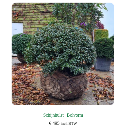
variaties.
Deze
optie
kan
gekozen
worden
op
de
productpagina
Schijnhulst | Bolvorm
€
495
incl. BTW