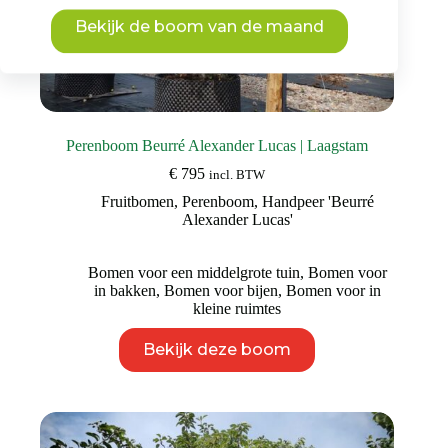
Bekijk de boom van de maand
Perenboom Beurré Alexander Lucas | Laagstam
€
795
incl. BTW
Fruitbomen
,
Perenboom
,
Handpeer 'Beurré
Alexander Lucas'
Bomen voor een middelgrote tuin
,
Bomen voor
in bakken
,
Bomen voor bijen
,
Bomen voor in
kleine ruimtes
Dit
Bekijk deze boom
product
heeft
meerdere
variaties.
Deze
optie