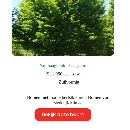
Zuilhaagbeuk | Laagstam
€
11.950
incl. BTW
Zuilvormig
Bomen met mooie herfstkleuren
,
Bomen voor
stedelijk klimaat
Dit
Bekijk deze boom
product
heeft
meerdere