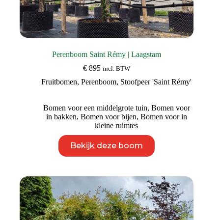
Perenboom Saint Rémy | Laagstam
€
895
incl. BTW
Fruitbomen
,
Perenboom
,
Stoofpeer 'Saint Rémy'
Bomen voor een middelgrote tuin
,
Bomen voor
in bakken
,
Bomen voor bijen
,
Bomen voor in
kleine ruimtes
Dit
Bekijk deze boom
product
heeft
meerdere
variaties.
Deze
optie
kan
gekozen
worden