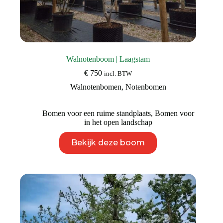
Walnotenboom | Laagstam
€
750
incl. BTW
Walnotenbomen
,
Notenbomen
Bomen voor een ruime standplaats
,
Bomen voor
in het open landschap
Dit
Bekijk deze boom
product
heeft
meerdere
variaties.
Deze
optie
kan
gekozen
worden