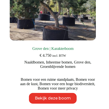
Grove den | Karakterboom
€
4.750
incl. BTW
Naaldbomen
,
Inheemse bomen
,
Grove den
,
Groenblijvende bomen
Bomen voor een ruime standplaats
,
Bomen voor
aan de kust
,
Bomen voor een hoge biodiversiteit
,
Bomen voor meer privacy
Dit
Bekijk deze boom
product
heeft
meerdere