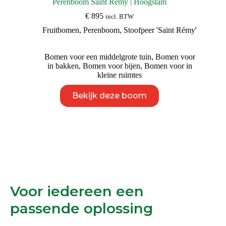
Perenboom Saint Rémy | Hoogstam
€
895
incl. BTW
Fruitbomen
,
Perenboom
,
Stoofpeer 'Saint Rémy'
Bomen voor een middelgrote tuin
,
Bomen voor
in bakken
,
Bomen voor bijen
,
Bomen voor in
kleine ruimtes
Dit
Bekijk deze boom
product
heeft
meerdere
variaties.
Deze
optie
kan
gekozen
worden
op
Voor iedereen een
de
productpagina
passende oplossing