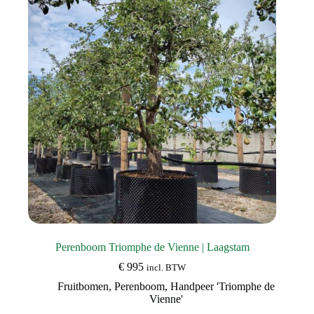
kan
gekozen
worden
op
de
productpagina
Perenboom Triomphe de Vienne | Laagstam
€
995
incl. BTW
Fruitbomen
,
Perenboom
,
Handpeer 'Triomphe de
Vienne'