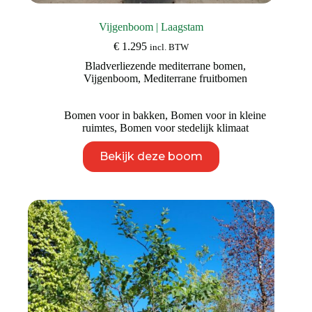
Vijgenboom | Laagstam
€
1.295
incl. BTW
Bladverliezende mediterrane bomen
,
Vijgenboom
,
Mediterrane fruitbomen
Bomen voor in bakken
,
Bomen voor in kleine
ruimtes
,
Bomen voor stedelijk klimaat
Dit
Bekijk deze boom
product
heeft
meerdere
variaties.
Deze
optie
kan
gekozen
worden
op
de
productpagina