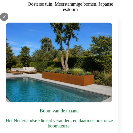
€ 2.750
Oosterse tuin
,
Meerstammige bomen
,
Japanse
tot
esdoorn
€ 4.750
Bomen met mooie herfstkleuren
,
Bomen voor in
kleine ruimtes
,
Bomen voor middelgrote tuin
Dit
Bekijk deze boom
product
heeft
meerdere
variaties.
Deze
optie
kan
gekozen
worden
op
de
productpagina
Boom van de maand
Het Nederlandse klimaat verandert, en daarmee ook onze
boomkeuze.