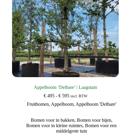
op
de
productpagina
Appelboom ‘Delbare’ | Laagstam
Prijsklasse:
€
495
-
€
595
incl. BTW
€ 495
Fruitbomen
,
Appelboom
,
Appelboom 'Delbare'
tot
€ 595
Bomen voor in bakken
,
Bomen voor bijen
,
Bomen voor in kleine ruimtes
,
Bomen voor een
middelgrote tuin