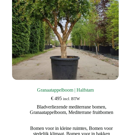
op
de
productpagina
Granaatappelboom | Halfstam
€
495
incl. BTW
Bladverliezende mediterrane bomen
,
Granaatappelboom
,
Mediterrane fruitbomen
Bomen voor in kleine ruimtes
,
Bomen voor
stedelijk klimaat
,
Bomen voor in bakken