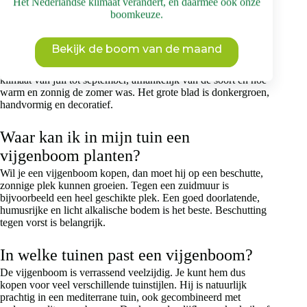
Het Nederlandse klimaat verandert, en daarmee ook onze
Ja, je kunt zeker een vijgenboom (
Ficus carica
) kopen.
boomkeuze.
Brienissen is gespecialiseerd in grote bomen kweken en
aanplanten. Je kunt er onder andere prachtige mediterrane
bomen kopen, waaronder de vijg. Deze bladverliezende,
Bekijk de boom van de maand
snelgroeiende boom of struik wordt in Nederland meestal zo’n
twee tot vijf meter hoog. Doorgaans rijpen de vijgen in ons
klimaat van juli tot september, afhankelijk van de soort en hoe
warm en zonnig de zomer was. Het grote blad is donkergroen,
handvormig en decoratief.
Waar kan ik in mijn tuin een
vijgenboom planten?
Wil je een vijgenboom kopen, dan moet hij op een beschutte,
zonnige plek kunnen groeien. Tegen een zuidmuur is
bijvoorbeeld een heel geschikte plek. Een goed doorlatende,
humusrijke en licht alkalische bodem is het beste. Beschutting
tegen vorst is belangrijk.
In welke tuinen past een vijgenboom?
De vijgenboom is verrassend veelzijdig. Je kunt hem dus
kopen voor veel verschillende tuinstijlen. Hij is natuurlijk
prachtig in een mediterrane tuin, ook gecombineerd met