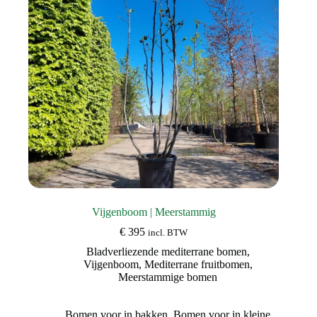
Vijgenboom | Meerstammig
€
395
incl. BTW
Bladverliezende mediterrane bomen
,
Vijgenboom
,
Mediterrane fruitbomen
,
Meerstammige bomen
Bomen voor in bakken
,
Bomen voor in kleine