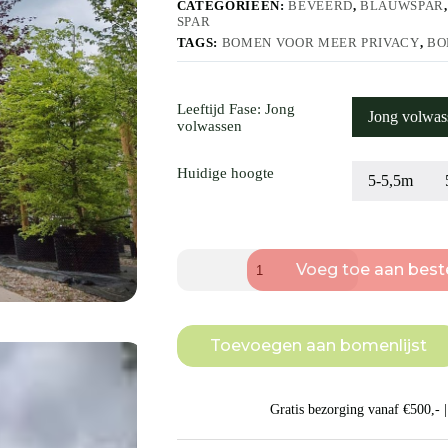
CATEGORIEËN:
BEVEERD
,
BLAUWSPAR
SPAR
TAGS:
BOMEN VOOR MEER PRIVACY
,
BO
Leeftijd Fase
: Jong
Jong volwas
volwassen
Huidige hoogte
5-5,5m
Blauwspar
Voeg toe aan beste
|
Laagstam
aantal
Toevoegen aan bomenlijst
Gratis bezorging vanaf €500,- | 