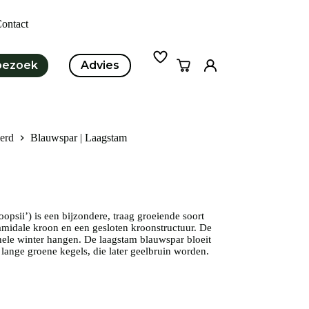
ontact
bezoek
Advies
Winkelwagen
erd
Blauwspar | Laagstam
opsii’) is een bijzondere, traag groeiende soort
ramidale kroon en een gesloten kroonstructuur. De
 hele winter hangen. De laagstam blauwspar bloeit
lange groene kegels, die later geelbruin worden.