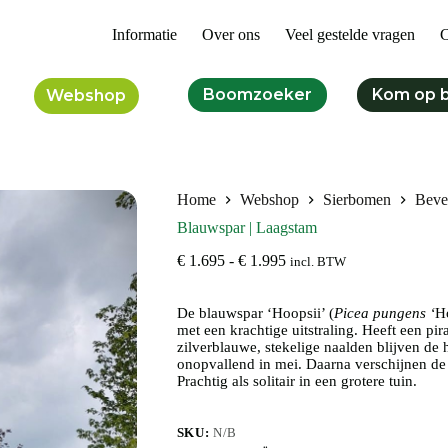
Informatie
Over ons
Veel gestelde vragen
C
Boomzoeker
Kom op 
Webshop
Home
Webshop
Sierbomen
Beve
Blauwspar | Laagstam
Prijsklasse:
€
1.695
-
€
1.995
incl. BTW
€ 1.695
tot
De blauwspar ‘Hoopsii’ (
€ 1.995
Picea pungens ‘
Ho
met een krachtige uitstraling. Heeft een pi
zilverblauwe, stekelige naalden blijven de
onopvallend in mei. Daarna verschijnen de 
Prachtig als solitair in een grotere tuin.
SKU:
N/B