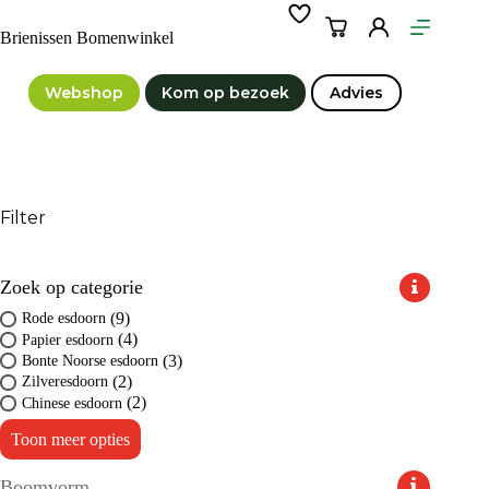
Ga
naar
Winkelwagen
Brienissen Bomenwinkel
de
inhoud
Webshop
Kom op bezoek
Advies
Filter
Zoek op categorie
(9)
Rode esdoorn
(4)
Papier esdoorn
(3)
Bonte Noorse esdoorn
(2)
Zilveresdoorn
(2)
Chinese esdoorn
Toon meer opties
Boomvorm