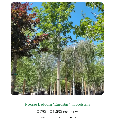
Noorse Esdoorn ‘Eurostar’ | Hoogstam
Prijsklasse:
€
795
-
€
1.695
incl. BTW
€ 795