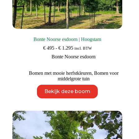
Bonte Noorse esdoorn | Hoogstam
Prijsklasse:
€
495
-
€
1.295
incl. BTW
€ 495
Bonte Noorse esdoorn
tot
€ 1.295
Bomen met mooie herfstkleuren
,
Bomen voor
middelgrote tuin
Dit
Bekijk deze boom
product
heeft
meerdere
variaties.
Deze
optie
kan
gekozen
worden