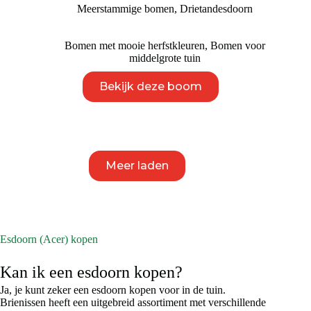
€ 595
Meerstammige bomen
,
Drietandesdoorn
tot
€ 695
Bomen met mooie herfstkleuren
,
Bomen voor
middelgrote tuin
Dit
Bekijk deze boom
product
heeft
meerdere
variaties.
Deze
optie
kan
Meer laden
gekozen
worden
op
de
productpagina
Esdoorn (Acer) kopen
Kan ik een esdoorn kopen?
Ja, je kunt zeker een esdoorn kopen voor in de tuin.
Brienissen heeft een uitgebreid assortiment met verschillende