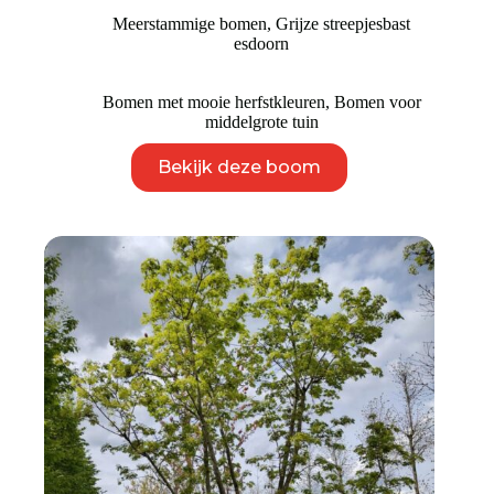
Meerstammige bomen
,
Grijze streepjesbast
esdoorn
Bomen met mooie herfstkleuren
,
Bomen voor
middelgrote tuin
Dit
Bekijk deze boom
product
heeft
meerdere
variaties.
Deze
optie
kan
gekozen
worden
op
de
productpagina