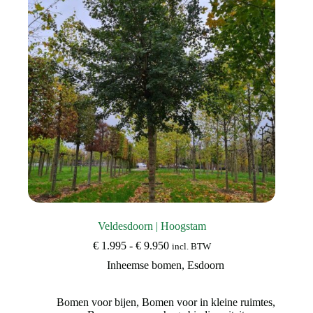
gekozen
worden
op
de
productpagina
Veldesdoorn | Hoogstam
Prijsklasse:
€
1.995
-
€
9.950
incl. BTW
€ 1.995
Inheemse bomen
,
Esdoorn
tot
€ 9.950
Bomen voor bijen
,
Bomen voor in kleine ruimtes
,