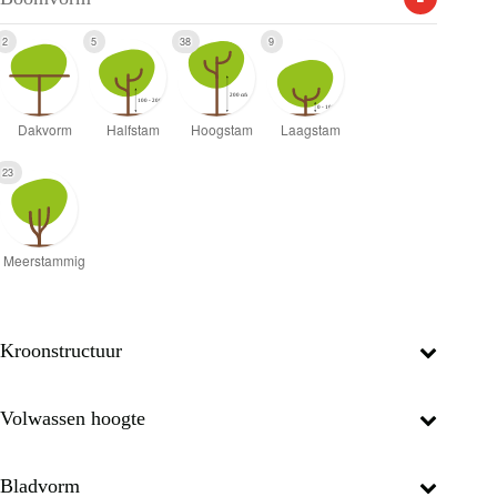
2
5
38
9
23
Kroonstructuur
Volwassen hoogte
Bladvorm