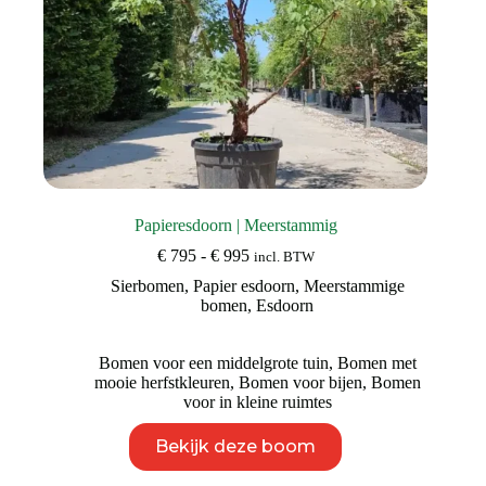
Papieresdoorn | Meerstammig
Prijsklasse:
€
795
-
€
995
incl. BTW
€ 795
Sierbomen
,
Papier esdoorn
,
Meerstammige
tot
bomen
,
Esdoorn
€ 995
Bomen voor een middelgrote tuin
,
Bomen met
mooie herfstkleuren
,
Bomen voor bijen
,
Bomen
voor in kleine ruimtes
Dit
Bekijk deze boom
product
heeft