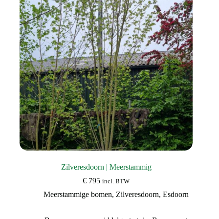
kan
gekozen
worden
op
de
productpagina
Zilveresdoorn | Meerstammig
€
795
incl. BTW
Meerstammige bomen
,
Zilveresdoorn
,
Esdoorn