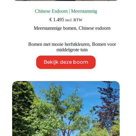
Chinese Esdoorn | Meerstammig
€
1.495
incl. BTW
Meerstammige bomen
,
Chinese esdoorn
Bomen met mooie herfstkleuren
,
Bomen voor
middelgrote tuin
Dit
Bekijk deze boom
product
heeft
meerdere
variaties.
Deze
optie
kan
gekozen
worden
op
de
productpagina