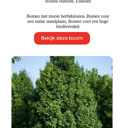
Noorse esdoorn
,
Esdoorn
tot
€ 1.695
Bomen met mooie herfstkleuren
,
Bomen voor
een ruime standplaats
,
Bomen voor een hoge
biodiversiteit
Dit
Bekijk deze boom
product
heeft
meerdere
variaties.
Deze
optie
kan
gekozen
worden
op
de
productpagina