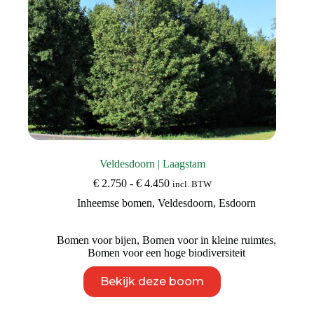
Veldesdoorn | Laagstam
Prijsklasse:
€
2.750
-
€
4.450
incl. BTW
€ 2.750
Inheemse bomen
,
Veldesdoorn
,
Esdoorn
tot
€ 4.450
Bomen voor bijen
,
Bomen voor in kleine ruimtes
,
Bomen voor een hoge biodiversiteit
Dit
Bekijk deze boom
product
heeft
meerdere