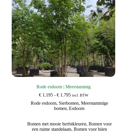
op
de
productpagina
Rode esdoorn | Meerstammig
Prijsklasse:
€
1.195
-
€
1.795
incl. BTW
€ 1.195
Rode esdoorn
,
Sierbomen
,
Meerstammige
tot
bomen
,
Esdoorn
€ 1.795
Bomen met mooie herfstkleuren
,
Bomen voor
een ruime standplaats
,
Bomen voor bijen