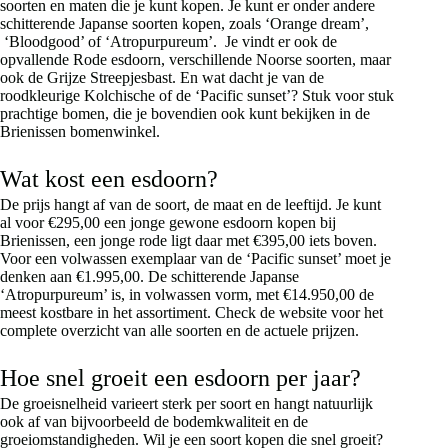
soorten en maten die je kunt kopen. Je kunt er onder andere
schitterende Japanse soorten kopen, zoals ‘Orange dream’,
‘Bloodgood’ of ‘Atropurpureum’. Je vindt er ook de
opvallende Rode esdoorn, verschillende Noorse soorten, maar
ook de Grijze Streepjesbast. En wat dacht je van de
roodkleurige Kolchische of de ‘Pacific sunset’? Stuk voor stuk
prachtige bomen, die je bovendien ook kunt bekijken in de
Brienissen bomenwinkel.
Wat kost een esdoorn?
De prijs hangt af van de soort, de maat en de leeftijd. Je kunt
al voor €295,00 een jonge gewone esdoorn kopen bij
Brienissen, een jonge rode ligt daar met €395,00 iets boven.
Voor een volwassen exemplaar van de ‘Pacific sunset’ moet je
denken aan €1.995,00. De schitterende Japanse
‘Atropurpureum’ is, in volwassen vorm, met €14.950,00 de
meest kostbare in het assortiment. Check de website voor het
complete overzicht van alle soorten en de actuele prijzen.
Hoe snel groeit een esdoorn per jaar?
De groeisnelheid varieert sterk per soort en hangt natuurlijk
ook af van bijvoorbeeld de bodemkwaliteit en de
groeiomstandigheden. Wil je een soort kopen die snel groeit?