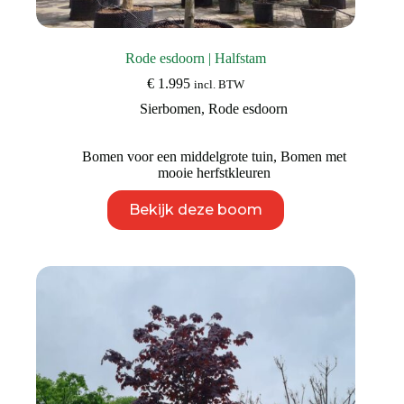
Rode esdoorn | Halfstam
€
1.995
incl. BTW
Sierbomen
,
Rode esdoorn
Bomen voor een middelgrote tuin
,
Bomen met
mooie herfstkleuren
Dit
Bekijk deze boom
product
heeft
meerdere
variaties.
Deze
optie
kan
gekozen
worden
op
de
productpagina