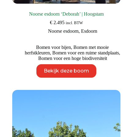
Noorse esdoorn ‘Deborah’ | Hoogstam
€
2.495
incl. BTW
Noorse esdoorn
,
Esdoorn
Bomen voor bijen
,
Bomen met mooie
herfstkleuren
,
Bomen voor een ruime standplaats
,
Bomen voor een hoge biodiversiteit
Dit
Bekijk deze boom
product
heeft
meerdere
variaties.
Deze
optie
kan
gekozen
worden
op
de
productpagina