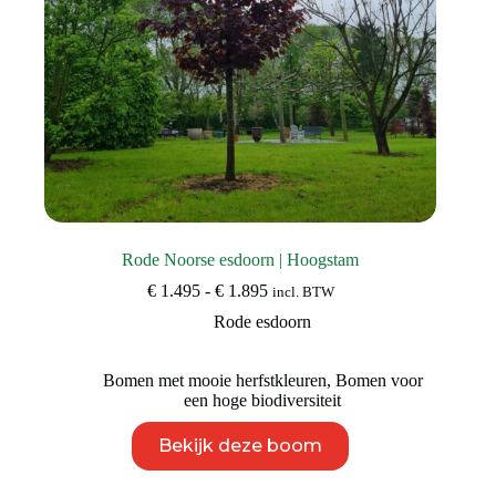
Rode Noorse esdoorn | Hoogstam
Prijsklasse:
€
1.495
-
€
1.895
incl. BTW
€ 1.495
Rode esdoorn
tot
€ 1.895
Bomen met mooie herfstkleuren
,
Bomen voor
een hoge biodiversiteit
Dit
Bekijk deze boom
product
heeft
meerdere