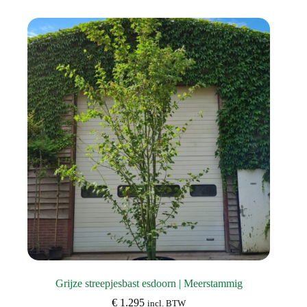
meerdere
variaties.
Deze
optie
kan
gekozen
worden
op
de
productpagina
Grijze streepjesbast esdoorn | Meerstammig
€
1.295
incl. BTW