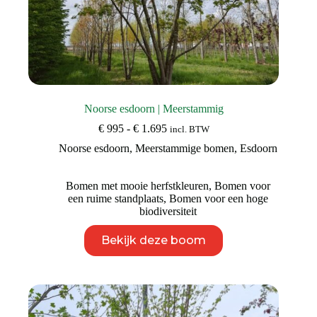
Noorse esdoorn | Meerstammig
Prijsklasse:
€
995
-
€
1.695
incl. BTW
€ 995
Noorse esdoorn
,
Meerstammige bomen
,
Esdoorn
tot
€ 1.695
Bomen met mooie herfstkleuren
,
Bomen voor
een ruime standplaats
,
Bomen voor een hoge
biodiversiteit
Dit
Bekijk deze boom
product
heeft
meerdere
variaties.
Deze
optie