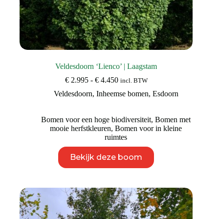
Veldesdoorn ‘Lienco’ | Laagstam
Prijsklasse:
€
2.995
-
€
4.450
incl. BTW
€ 2.995
Veldesdoorn
,
Inheemse bomen
,
Esdoorn
tot
€ 4.450
Bomen voor een hoge biodiversiteit
,
Bomen met
mooie herfstkleuren
,
Bomen voor in kleine
ruimtes
Dit
Bekijk deze boom
product
heeft
meerdere
variaties.
Deze
optie
kan