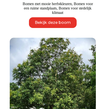
Bomen met mooie herfstkleuren
,
Bomen voor
een ruime standplaats
,
Bomen voor stedelijk
klimaat
Dit
Bekijk deze boom
product
heeft
meerdere
variaties.
Deze
optie
kan
gekozen
worden
op
de
productpagina