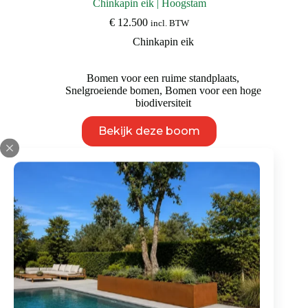
Chinkapin eik | Hoogstam
€
12.500
incl. BTW
Chinkapin eik
Bomen voor een ruime standplaats
,
Snelgroeiende bomen
,
Bomen voor een hoge
biodiversiteit
Dit
Bekijk deze boom
product
heeft
meerdere
variaties.
Deze
optie
kan
gekozen
worden
op
de
productpagina