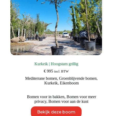
Kurkeik | Hoogstam grillig
€
995
incl. BTW
Mediterrane bomen
,
Groenblijvende bomen
,
Kurkeik
,
Eikenboom
Bomen voor in bakken
,
Bomen voor meer
privacy
,
Bomen voor aan de kust
Dit
Bekijk deze boom
product