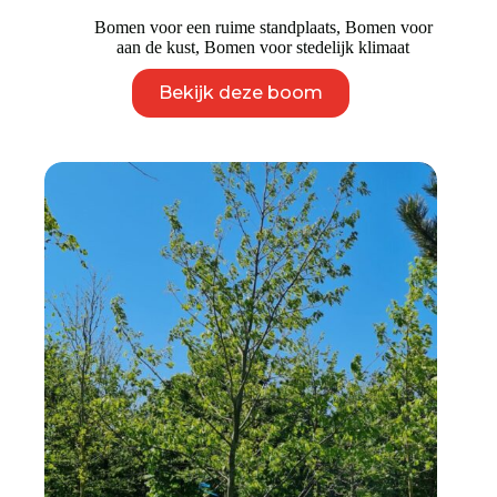
Bomen voor een ruime standplaats
,
Bomen voor
aan de kust
,
Bomen voor stedelijk klimaat
Dit
Bekijk deze boom
product
heeft
meerdere
variaties.
Deze
optie
kan
gekozen
worden
op
de
productpagina