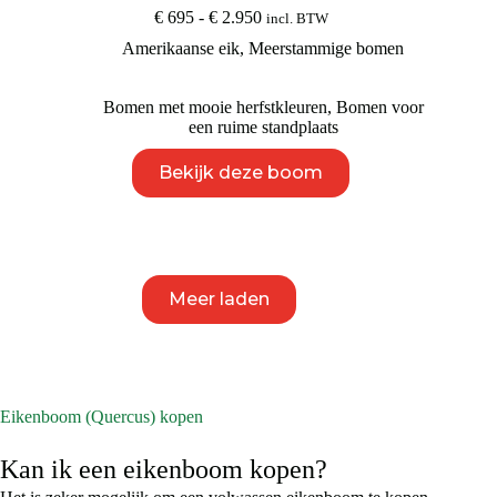
Prijsklasse:
€
695
-
€
2.950
incl. BTW
€ 695
Amerikaanse eik
,
Meerstammige bomen
tot
€ 2.950
Bomen met mooie herfstkleuren
,
Bomen voor
een ruime standplaats
Dit
Bekijk deze boom
product
heeft
meerdere
variaties.
Deze
optie
kan
Meer laden
gekozen
worden
op
de
productpagina
Eikenboom (Quercus) kopen
Kan ik een eikenboom kopen?