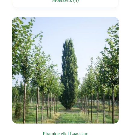
Moeraseik
(4)
Piramide eik | Laagstam