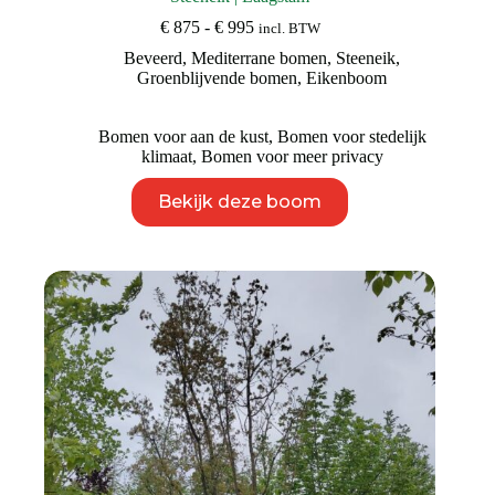
Prijsklasse:
€
875
-
€
995
incl. BTW
€ 875
Beveerd
,
Mediterrane bomen
,
Steeneik
,
tot
Groenblijvende bomen
,
Eikenboom
€ 995
Bomen voor aan de kust
,
Bomen voor stedelijk
klimaat
,
Bomen voor meer privacy
Dit
Bekijk deze boom
product
heeft
meerdere
variaties.
Deze
optie
kan
gekozen
worden
op
de
productpagina