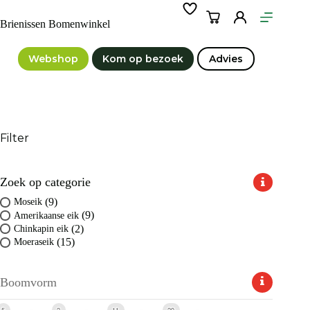
Ga
naar
Winkelwagen
Brienissen Bomenwinkel
de
inhoud
Webshop
Kom op bezoek
Advies
Filter
Zoek op categorie
(9)
Moseik
(9)
Amerikaanse eik
(2)
Chinkapin eik
(15)
Moeraseik
Boomvorm