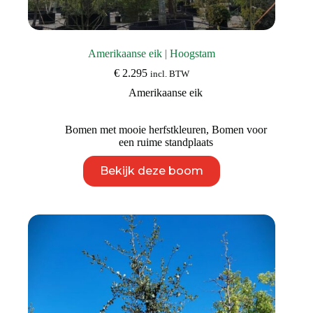
Amerikaanse eik | Hoogstam
€
2.295
incl. BTW
Amerikaanse eik
Bomen met mooie herfstkleuren
,
Bomen voor
een ruime standplaats
Dit
Bekijk deze boom
product
heeft
meerdere
variaties.
Deze
optie
kan
gekozen
worden
op
de
productpagina