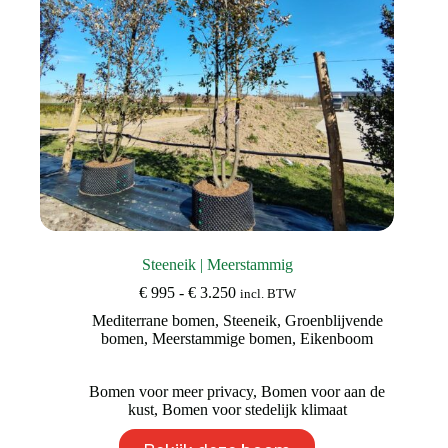
productpagina
Steeneik | Meerstammig
Prijsklasse:
€
995
-
€
3.250
incl. BTW
€ 995
Mediterrane bomen
,
Steeneik
,
Groenblijvende
tot
bomen
,
Meerstammige bomen
,
Eikenboom
€ 3.250
Bomen voor meer privacy
,
Bomen voor aan de
kust
,
Bomen voor stedelijk klimaat
Dit