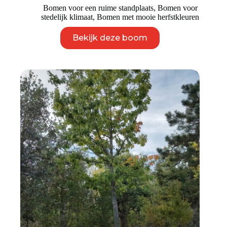
Bomen voor een ruime standplaats
,
Bomen voor
stedelijk klimaat
,
Bomen met mooie herfstkleuren
Dit
Bekijk deze boom
product
heeft
meerdere
variaties.
Deze
optie
kan
gekozen
worden
op
de
productpagina