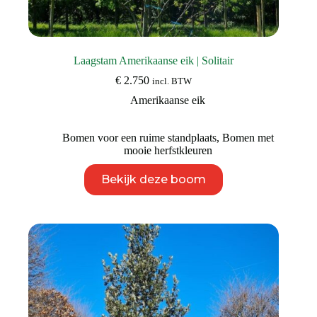
Laagstam Amerikaanse eik | Solitair
€
2.750
incl. BTW
Amerikaanse eik
Bomen voor een ruime standplaats
,
Bomen met
mooie herfstkleuren
Dit
Bekijk deze boom
product
heeft
meerdere
variaties.
Deze
optie
kan
gekozen
worden
op
de