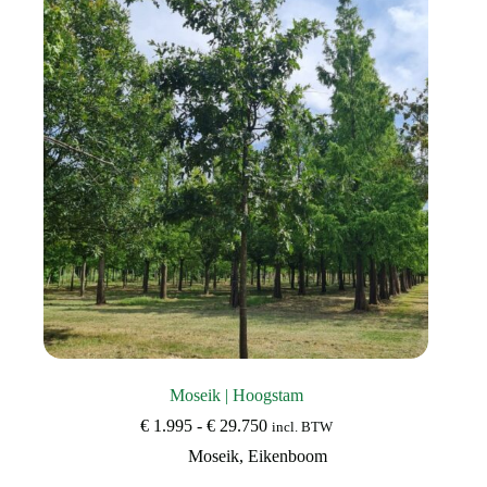
optie
kan
gekozen
worden
op
de
productpagina
Moseik | Hoogstam
Prijsklasse:
€
1.995
-
€
29.750
incl. BTW
€ 1.995
Moseik
,
Eikenboom
tot
€ 29.750