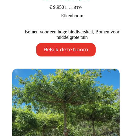
€
9.950
incl. BTW
Eikenboom
Bomen voor een hoge biodiversiteit
,
Bomen voor
middelgrote tuin
Dit
Bekijk deze boom
product
heeft
meerdere
variaties.
Deze
optie
kan
gekozen
worden
op
de
productpagina