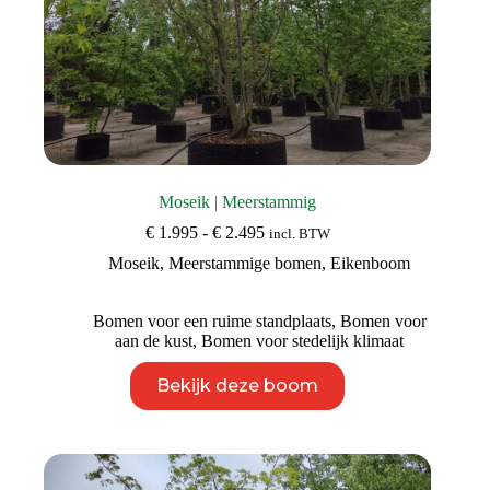
Moseik | Meerstammig
Prijsklasse:
€
1.995
-
€
2.495
incl. BTW
€ 1.995
Moseik
,
Meerstammige bomen
,
Eikenboom
tot
€ 2.495
Bomen voor een ruime standplaats
,
Bomen voor
aan de kust
,
Bomen voor stedelijk klimaat
Dit
Bekijk deze boom
product
heeft
meerdere
variaties.
Deze
optie