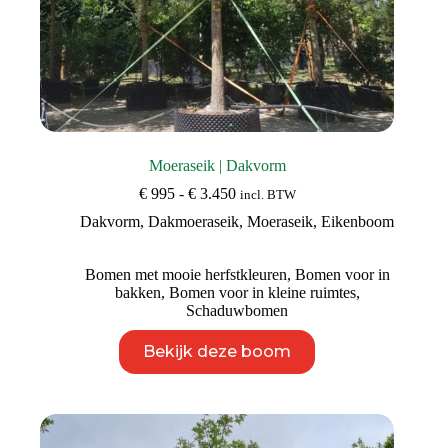
Moeraseik | Dakvorm
Prijsklasse:
€
995
-
€
3.450
incl. BTW
€ 995
Dakvorm
,
Dakmoeraseik
,
Moeraseik
,
Eikenboom
tot
€ 3.450
Bomen met mooie herfstkleuren
,
Bomen voor in
bakken
,
Bomen voor in kleine ruimtes
,
Schaduwbomen
Dit
Bekijk deze boom
product
heeft
meerdere
variaties.
Deze
optie