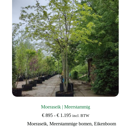
kan
gekozen
worden
op
de
productpagina
Moeraseik | Meerstammig
Prijsklasse:
€
895
-
€
1.195
incl. BTW
€ 895
Moeraseik
,
Meerstammige bomen
,
Eikenboom
tot
€ 1.195