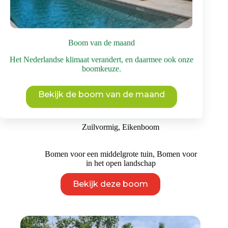
Boom van de maand
Het Nederlandse klimaat verandert, en daarmee ook onze
boomkeuze.
Bekijk de boom van de maand
Zuileik | Laagstam
Prijsklasse:
€
995
-
€
1.195
incl. BTW
€ 995
Zuilvormig
,
Eikenboom
tot
€ 1.195
Bomen voor een middelgrote tuin
,
Bomen voor
in het open landschap
Dit
Bekijk deze boom
product
heeft
meerdere
variaties.
Deze