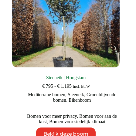
productpagina
Steeneik | Hoogstam
Prijsklasse:
€
795
-
€
1.195
incl. BTW
€ 795
Mediterrane bomen
,
Steeneik
,
Groenblijvende
tot
bomen
,
Eikenboom
€ 1.195
Bomen voor meer privacy
,
Bomen voor aan de
kust
,
Bomen voor stedelijk klimaat
Dit
Bekijk deze boom
product