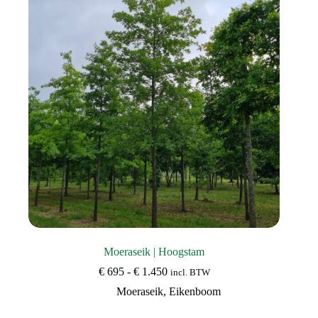
kan
gekozen
worden
op
de
productpagina
Moeraseik | Hoogstam
Prijsklasse:
€
695
-
€
1.450
incl. BTW
€ 695
Moeraseik
,
Eikenboom
tot
€ 1.450