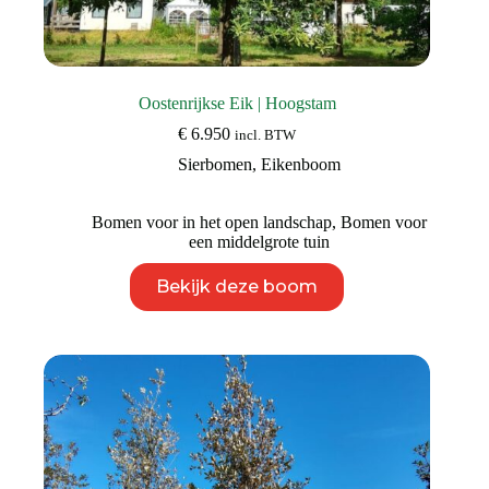
Oostenrijkse Eik | Hoogstam
€
6.950
incl. BTW
Sierbomen
,
Eikenboom
Bomen voor in het open landschap
,
Bomen voor
een middelgrote tuin
Dit
Bekijk deze boom
product
heeft
meerdere
variaties.
Deze
optie
kan
gekozen
worden
op
de