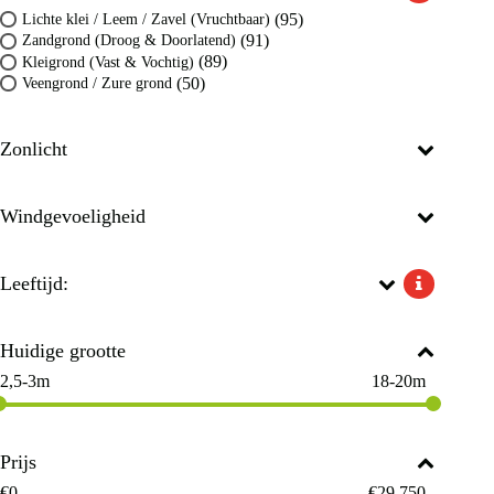
(95)
Lichte klei / Leem / Zavel (Vruchtbaar)
(91)
Zandgrond (Droog & Doorlatend)
(89)
Kleigrond (Vast & Vochtig)
(50)
Veengrond / Zure grond
Zonlicht
Windgevoeligheid
Leeftijd:
Huidige grootte
2,5-3m
18-20m
Prijs
€
0
€
29.750