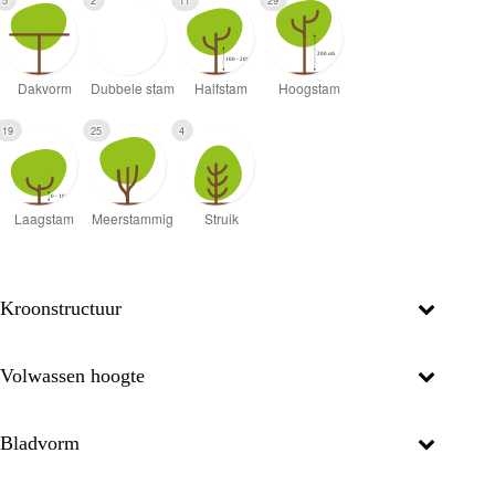
5
2
11
29
19
25
4
Kroonstructuur
Volwassen hoogte
Bladvorm