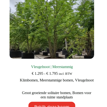
Vleugelnoot | Meerstammig
Prijsklasse:
€
1.295
-
€
1.795
incl. BTW
€ 1.295
Klimbomen
,
Meerstammige bomen
,
Vleugelnoot
tot
€ 1.795
Groot groeiende solitaire bomen
,
Bomen voor
een ruime standplaats
Dit
Bekijk deze boom