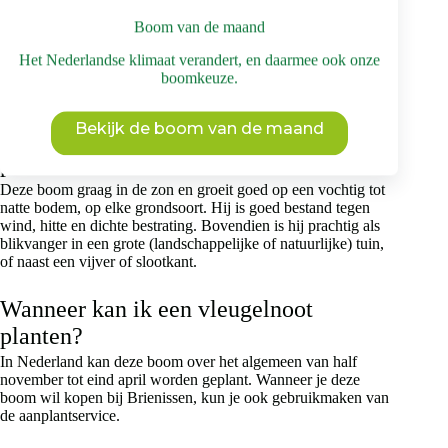
hoogte rond de twaalf meter is, bij een maximale breedte van
Boom van de maand
circa vijftien meter. De kroonvorm is breed ovaal met een
gesloten kroonstructuur. Door zijn brede kroon en krachtige
Het Nederlandse klimaat verandert, en daarmee ook onze
wortelgestel verlangt hij een ruime standplaats. Houd daar
boomkeuze.
rekening mee als je deze boom wil kopen.
Bekijk de boom van de maand
Waar in de tuin kan ik een vleugelnoot
planten?
Deze boom graag in de zon en groeit goed op een vochtig tot
natte bodem, op elke grondsoort. Hij is goed bestand tegen
wind, hitte en dichte bestrating. Bovendien is hij prachtig als
blikvanger in een grote (landschappelijke of natuurlijke) tuin,
of naast een vijver of slootkant.
Wanneer kan ik een vleugelnoot
planten?
In Nederland kan deze boom over het algemeen van half
november tot eind april worden geplant. Wanneer je deze
boom wil kopen bij Brienissen, kun je ook gebruikmaken van
de aanplantservice.