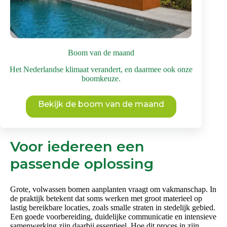
product
heeft
meerdere
variaties.
Deze
optie
Boom van de maand
kan
gekozen
Het Nederlandse klimaat verandert, en daarmee ook onze
worden
boomkeuze.
op
de
productpagina
Bekijk de boom van de maand
Voor iedereen een
passende oplossing
Grote, volwassen bomen aanplanten vraagt om vakmanschap. In
de praktijk betekent dat soms werken met groot materieel op
lastig bereikbare locaties, zoals smalle straten in stedelijk gebied.
Een goede voorbereiding, duidelijke communicatie en intensieve
samenwerking zijn daarbij essentieel. Hoe dit proces in zijn