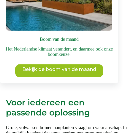
in het open landschap
Dit
Bekijk deze boom
product
heeft
meerdere
variaties.
Boom van de maand
Deze
optie
Het Nederlandse klimaat verandert, en daarmee ook onze
kan
boomkeuze.
gekozen
worden
op
Bekijk de boom van de maand
de
productpagina
Voor iedereen een
passende oplossing
Grote, volwassen bomen aanplanten vraagt om vakmanschap. In
de praktijk betekent dat soms werken met groot materieel op