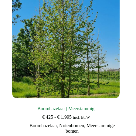
Boomhazelaar | Meerstammig
Prijsklasse:
€
425
-
€
1.995
incl. BTW
€ 425
Boomhazelaar
,
Notenbomen
,
Meerstammige
tot
bomen
€ 1.995