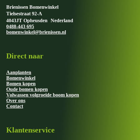
Brienissen Bomenwinkel
Tielsestraat 92-A
4043JT Opheusden Nederland
0488-443 695
bomenwinkel@brienissen.nl
Direct naar
Aanplanten
Bomenwinkel
Bomen kopen
Oude bomen kopen
Volwassen volgroeide boom kopen
Over ons
Contact
Klantenservice