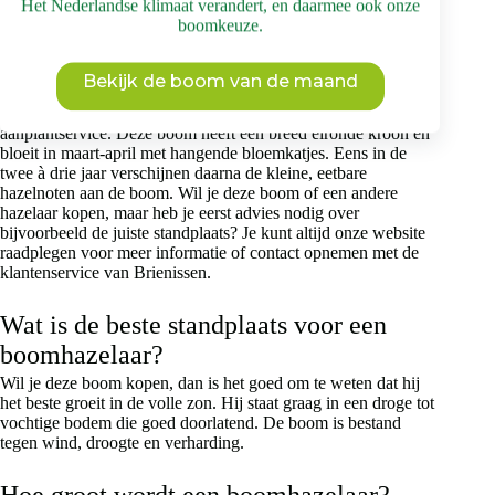
Kan ik een boomhazelaar kopen?
de
Het Nederlandse klimaat verandert, en daarmee ook onze
productpagina
boomkeuze.
Ja, je kunt zeker een boomhazelaar (
Corylus colurna)
of
Turkse hazelaar kopen en wel bij Brienissen Bomenwinkel.
Brienissen is gespecialiseerd in volwassen bomen kweken. Je
Bekijk de boom van de maand
kunt er met name terecht voor grote exemplaren, maar ook
voor jonge bomen. Daarnaast heeft Brienissen een
aanplantservice. Deze boom heeft een breed eironde kroon en
bloeit in maart-april met hangende bloemkatjes. Eens in de
twee à drie jaar verschijnen daarna de kleine, eetbare
hazelnoten aan de boom. Wil je deze boom of een andere
hazelaar kopen, maar heb je eerst advies nodig over
bijvoorbeeld de juiste standplaats? Je kunt altijd onze website
raadplegen voor meer informatie of contact opnemen met de
klantenservice van Brienissen.
Wat is de beste standplaats voor een
boomhazelaar?
Wil je deze boom kopen, dan is het goed om te weten dat hij
het beste groeit in de volle zon. Hij staat graag in een droge tot
vochtige bodem die goed doorlatend. De boom is bestand
tegen wind, droogte en verharding.
Hoe groot wordt een boomhazelaar?