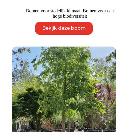
Bomen voor stedelijk klimaat
,
Bomen voor een
hoge biodiversiteit
Dit
Bekijk deze boom
product
heeft
meerdere
variaties.
Deze
optie
kan
gekozen
worden
op
de
productpagina