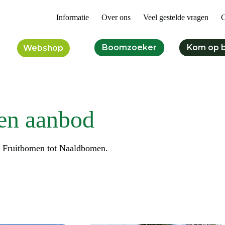
Informatie
Over ons
Veel gestelde vragen
C
Boomzoeker
Kom op 
Webshop
en aanbod
n Fruitbomen tot Naaldbomen.