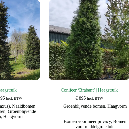
aagstruik
Conifeer ‘Brabant’ | Haagstruik
Prijsklasse:
295
€
895
incl. BTW
incl. BTW
€ 295
axus)
,
Naaldbomen
,
Groenblijvende bomen
,
Haagvorm
tot
men
,
Groenblijvende
€ 2.295
n
,
Haagvorm
Bomen voor meer privacy
,
Bomen
voor middelgrote tuin