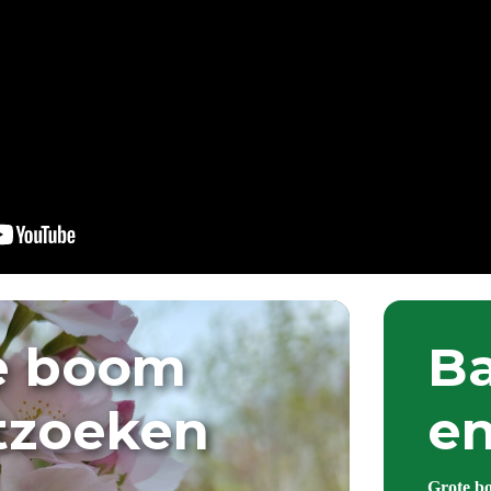
e boom
Ba
itzoeken
en
Grote b