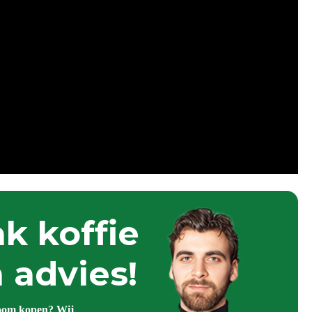
k koffie
 advies!
oom kopen? Wij