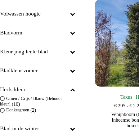
Volwassen hoogte
Bladvorm
Kleur jong lente blad
Bladkleur zomer
Herfstkleur
Taxus | H
Groen / Grijs / Blauw (Behoudt
(10)
kleur)
€
295
-
€
2.
(2)
Donkergroen
Venijnboom (t
Inheemse bo
bome
Blad in de winter