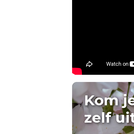
Kom j
zelf u