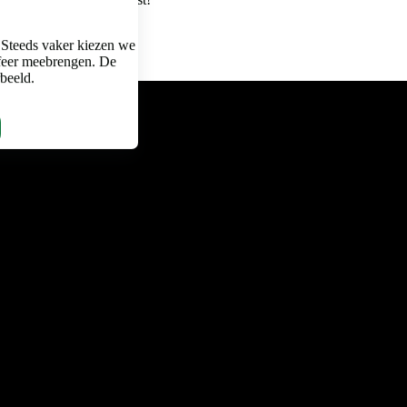
 Steeds vaker kiezen we
feer meebrengen. De
rbeeld.