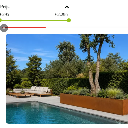
Prijs
€
295
€
2.295
Begin opnieuw
Voor iedere
Grote, volwassen bomen aanplant
zoals smalle straten in stedelij
proces in zijn werk gaat? Dat zie 