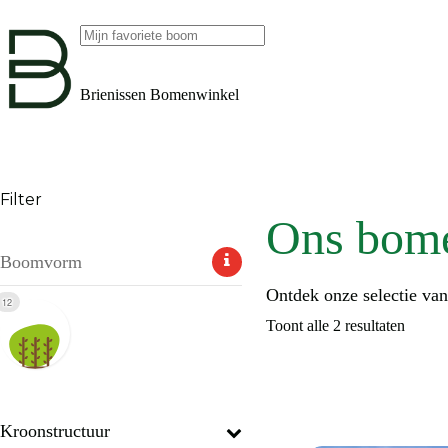
Ga
naar
de
Geen
inhoud
resultaten
Brienissen Bomenwinkel
Filter
Ons bom
Boomvorm
Ontdek onze selectie va
12
Toont alle 2 resultaten
Kroonstructuur