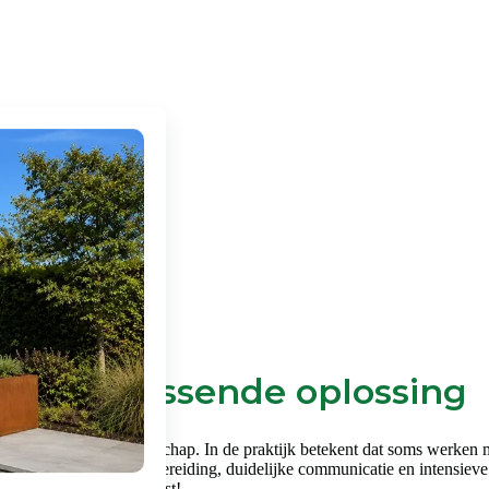
en een passende oplossing
en vraagt om vakmanschap. In de praktijk betekent dat soms werken met 
k gebied. Een goede voorbereiding, duidelijke communicatie en intensieve
je in het filmpje hiernaast!