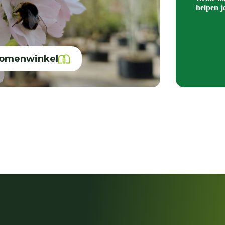
helpen j
bomenwinkel