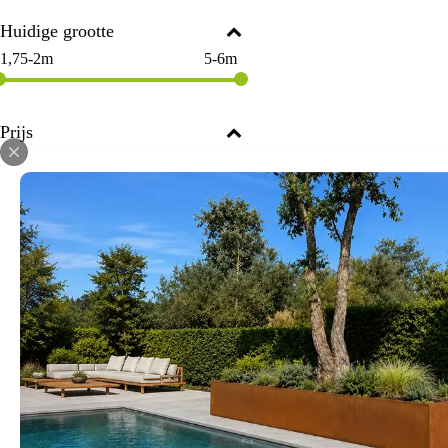
Huidige grootte
1,75-2m
5-6m
Prijs
€
195
€
1.995
Begin opnieuw