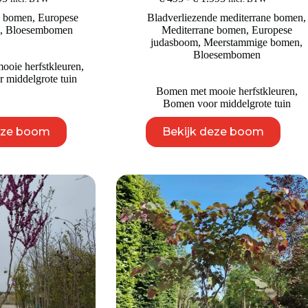
€ 495
€ 495
e bomen
,
Europese
Bladverliezende mediterrane bomen
,
tot
tot
m
,
Bloesembomen
Mediterrane bomen
,
Europese
€ 795
€ 1.995
judasboom
,
Meerstammige bomen
,
Bloesembomen
oie herfstkleuren
,
 middelgrote tuin
Bomen met mooie herfstkleuren
,
Bomen voor middelgrote tuin
Dit
Dit
eze boom
Bekijk deze boom
product
product
heeft
heeft
meerdere
meerdere
variaties.
variaties.
Deze
Deze
optie
optie
kan
kan
gekozen
gekozen
worden
worden
op
op
de
de
productpagina
productpagina