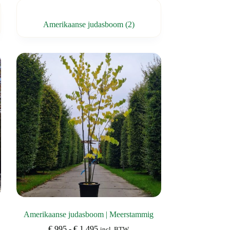
Amerikaanse judasboom
(2)
Amerikaanse judasboom | Meerstammig
Prijsklasse:
€
995
-
€
1.495
incl. BTW