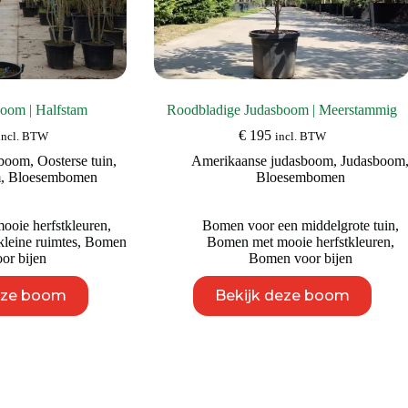
oom | Halfstam
Roodbladige Judasboom | Meerstammig
€
195
incl. BTW
incl. BTW
sboom
,
Oosterse tuin
,
Amerikaanse judasboom
,
Judasboom
m
,
Bloesembomen
Bloesembomen
oie herfstkleuren
,
Bomen voor een middelgrote tuin
,
leine ruimtes
,
Bomen
Bomen met mooie herfstkleuren
,
or bijen
Bomen voor bijen
Dit
Dit
eze boom
Bekijk deze boom
product
product
heeft
heeft
meerdere
meerdere
variaties.
variaties.
Deze
Deze
optie
optie
kan
kan