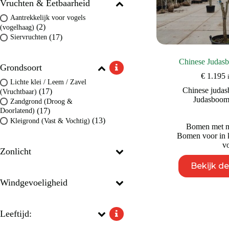
Vruchten & Eetbaarheid
Aantrekkelijk voor vogels
(2)
(vogelhaag)
(17)
Siervruchten
Chinese Judasb
Grondsoort
€
1.195
Lichte klei / Leem / Zavel
Chinese juda
(17)
(Vruchtbaar)
Judasboo
Zandgrond (Droog &
(17)
Doorlatend)
(13)
Kleigrond (Vast & Vochtig)
Bomen met mo
Bomen voor in k
vo
Zonlicht
Bekijk d
Windgevoeligheid
Leeftijd: