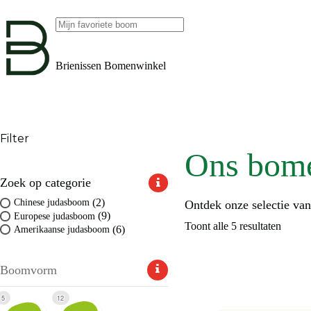
Ga
naar
de
Geen
inhoud
resultaten
Brienissen Bomenwinkel
Filter
Ons bom
Zoek op categorie
(2)
Chinese judasboom
Ontdek onze selectie va
(9)
Europese judasboom
Toont alle 5 resultaten
(6)
Amerikaanse judasboom
Boomvorm
5
12