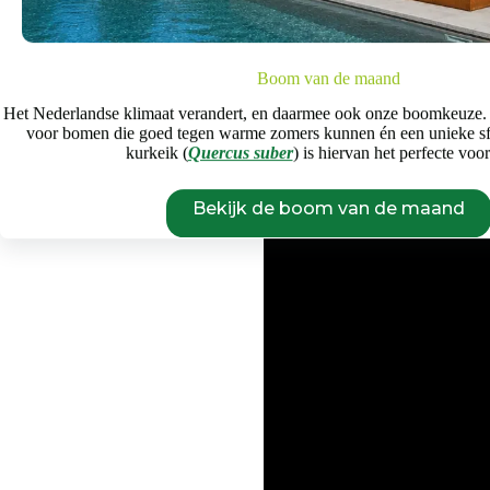
Voor iedere
Boom van de maand
Grote, volwassen bomen aanplant
zoals smalle straten in stedelij
Het Nederlandse klimaat verandert, en daarmee ook onze boomkeuze.
proces in zijn werk gaat? Dat zie 
voor bomen die goed tegen warme zomers kunnen én een unieke s
kurkeik (
Quercus suber
) is hiervan het perfecte voo
Bekijk de boom van de maand