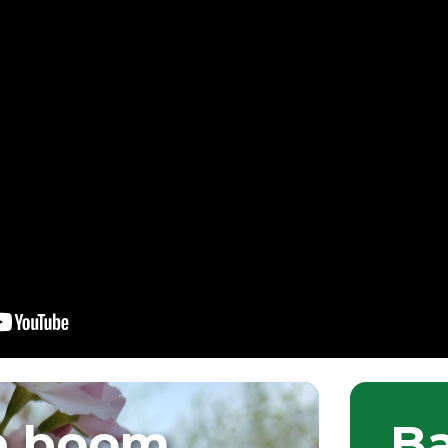
e boom
Ba