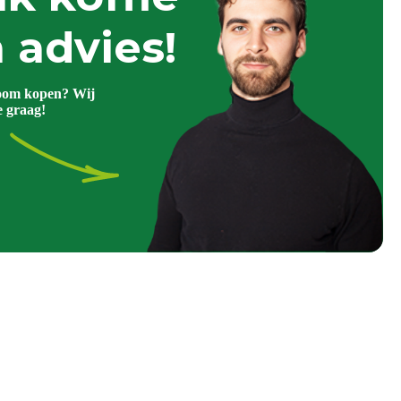
 advies!
oom kopen? Wij
e graag!