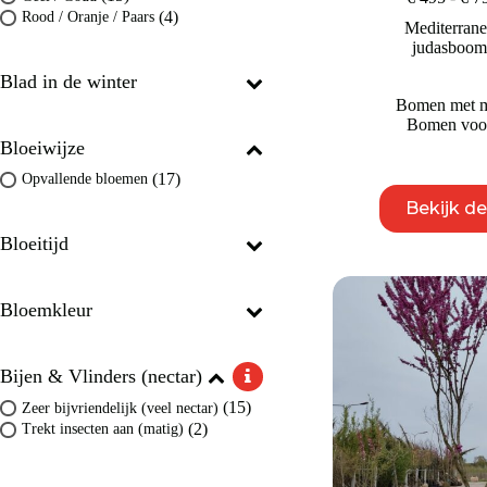
(4)
Rood / Oranje / Paars
Mediterran
judasboo
Blad in de winter
Bomen met mo
Bomen voor
Bloeiwijze
(17)
Opvallende bloemen
Bekijk d
Bloeitijd
Bloemkleur
Bijen & Vlinders (nectar)
(15)
Zeer bijvriendelijk (veel nectar)
(2)
Trekt insecten aan (matig)