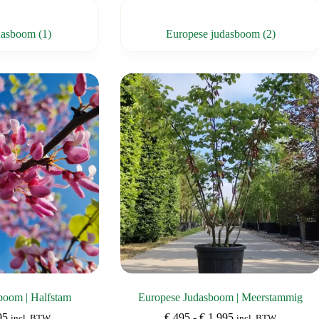
udasboom
(1)
Europese judasboom
(2)
boom | Halfstam
Europese Judasboom | Meerstammig
Prijsklasse:
Prijsklasse:
95
€
495
-
€
1.995
incl. BTW
incl. BTW