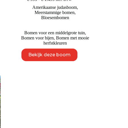
€ 995
Amerikaanse judasboom
,
tot
Meerstammige bomen
,
€ 1.495
Bloesembomen
Bomen voor een middelgrote tuin
,
Bomen voor bijen
,
Bomen met mooie
herfstkleuren
Dit
Bekijk deze boom
product
heeft
meerdere
variaties.
Deze
optie
kan
gekozen
worden
op
de
productpagina