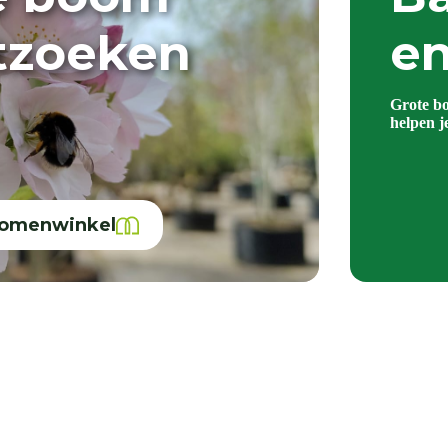
itzoeken
en
Grote b
helpen j
bomenwinkel