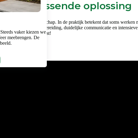
en een passende oplossing
en vraagt om vakmanschap. In de praktijk betekent dat soms werken met 
k gebied. Een goede voorbereiding, duidelijke communicatie en intensieve
 Steeds vaker kiezen we
je in het filmpje hiernaast!
feer meebrengen. De
rbeeld.