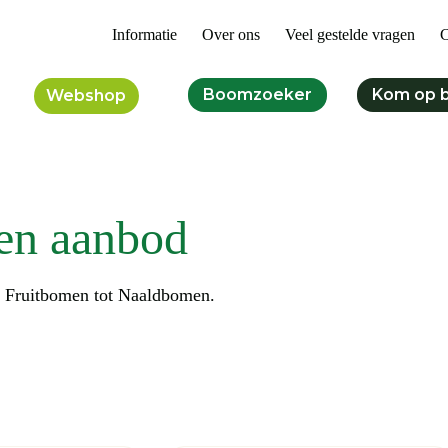
Informatie
Over ons
Veel gestelde vragen
C
Boomzoeker
Kom op 
Webshop
en aanbod
n Fruitbomen tot Naaldbomen.