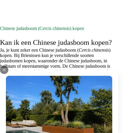
variaties.
Deze
optie
kan
gekozen
Chinese judasboom (Cercis chinensis) kopen
worden
op
Kan ik een Chinese judasboom kopen?
de
productpagina
Ja, je kunt zeker een Chinese judasboom (
Cercis chinensis
)
kopen. Bij Brienissen kun je verschillende soorten
judasbomen kopen, waaronder de Chinese judasboom, in
halfstam of meerstammige vorm. De Chinese judasboom is
een bladverliezende heester of kleine boom met een breed
vaasvormige, halfopen kroon. Hij bloeit in april, nog vóór het
blad verschijnt, met bundels opvallende roze tot paarsroze
bloemen. Het donkergroene blad heeft een heldergele
herfstkleur. Daarna verschijnen de bruine peulen die nog lang
blijven hangen.
Wat kost een judasboom?
Wil je een judasboom kopen, dan is het goed om te weten dat
de prijzen variëren. Hoeveel hij kost, hangt af van de leeftijd,
de hoogte en de vorm (halfstam of meerstammig) van de