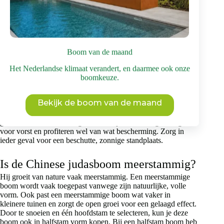
boom. Als je een halfstam Chinese judasboom wil kopen, dan
kost dat €1.195. Dit exemplaar is dan jong volwassen,
waardoor je sneller kunt genieten van zijn groei en bloei in de
tuin. De prijs van een meerstammige Europese judasboom ligt
tussen de €495 en de €1.1995. Je kunt dan kiezen voor zowel
een jong exemplaar als een jong volwassen exemplaar. De
Boom van de maand
prijzen voor een halfstam liggen hier nog onder. Ook de
Amerikaanse judasboom kun je kopen bij Brienissen. Check
Het Nederlandse klimaat verandert, en daarmee ook onze
de website voor de huidige prijs.
boomkeuze.
Is een judasboom winterhard?
Bekijk de boom van de maand
Ja, over het algemeen komt hij in het Nederlandse klimaat
goed de winter door. Jonge bomen zijn vaak wat gevoeliger
voor vorst en profiteren wel van wat bescherming. Zorg in
ieder geval voor een beschutte, zonnige standplaats.
Is de Chinese judasboom meerstammig?
Hij groeit van nature vaak meerstammig. Een meerstammige
boom wordt vaak toegepast vanwege zijn natuurlijke, volle
vorm. Ook past een meerstammige boom wat vaker in
kleinere tuinen en zorgt de open groei voor een gelaagd effect.
Door te snoeien en één hoofdstam te selecteren, kun je deze
boom ook in halfstam vorm kopen. Bij een halfstam boom heb