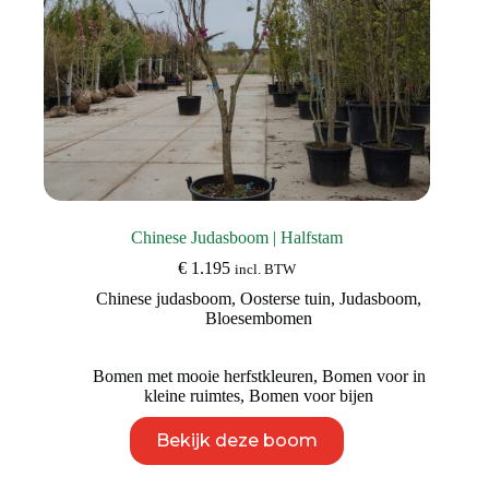
Chinese Judasboom | Halfstam
€
1.195
incl. BTW
Chinese judasboom
,
Oosterse tuin
,
Judasboom
,
Bloesembomen
Bomen met mooie herfstkleuren
,
Bomen voor in
kleine ruimtes
,
Bomen voor bijen
Dit
Bekijk deze boom
product
heeft
meerdere