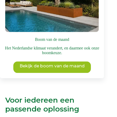
Bomen met mooie herfstkleuren
,
Bomen voor
een hoge biodiversiteit
,
Bomen voor middelgrote
tuin
Dit
Bekijk deze boom
product
heeft
meerdere
Boom van de maand
variaties.
Deze
Het Nederlandse klimaat verandert, en daarmee ook onze
optie
boomkeuze.
kan
gekozen
worden
Bekijk de boom van de maand
op
de
productpagina
Voor iedereen een
passende oplossing