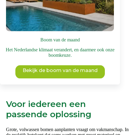
landschap
Dit
Bekijk deze boom
product
heeft
meerdere
variaties.
Boom van de maand
Deze
optie
Het Nederlandse klimaat verandert, en daarmee ook onze
kan
boomkeuze.
gekozen
worden
op
Bekijk de boom van de maand
de
productpagina
Voor iedereen een
passende oplossing
Grote, volwassen bomen aanplanten vraagt om vakmanschap. In
de praktijk betekent dat soms werken met groot materieel op