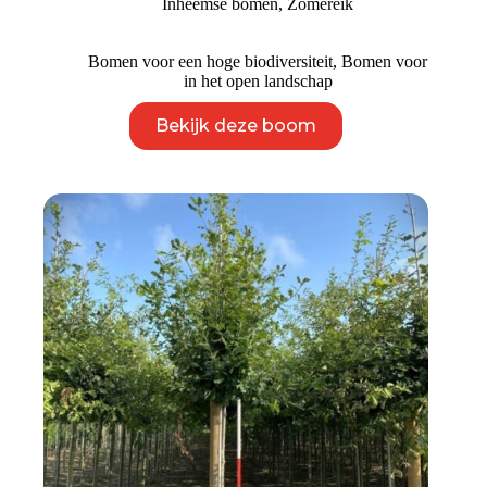
Inheemse bomen
,
Zomereik
tot
€ 2.495
Bomen voor een hoge biodiversiteit
,
Bomen voor
in het open landschap
Dit
Bekijk deze boom
product
heeft
meerdere
variaties.
Deze
optie
kan
gekozen
worden
op
de
productpagina