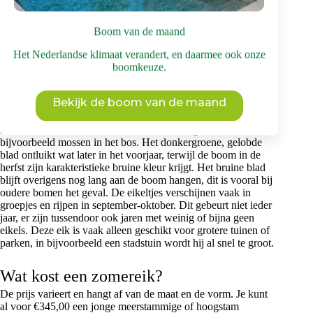
worden
op
Kan ik een zomereik (
Quercus robur
)
de
Boom van de maand
productpagina
kopen?
Het Nederlandse klimaat verandert, en daarmee ook onze
Ja, je kunt zeker een zomereik kopen. Brienissen is
boomkeuze.
gespecialiseerd in grote bomen kweken en aanplanten. Je kunt
deze bomen ook zien in de Brienissen Bomenwinkel, waar je
Bekijk de boom van de maand
onder andere de zomereik kunt kopen. Deze imposante, traag
groeiende, inheemse boom speelt een belangrijke ecologische
rol in Nederland, voor zowel insecten en vogels als
bijvoorbeeld mossen in het bos. Het donkergroene, gelobde
blad ontluikt wat later in het voorjaar, terwijl de boom in de
herfst zijn karakteristieke bruine kleur krijgt. Het bruine blad
blijft overigens nog lang aan de boom hangen, dit is vooral bij
oudere bomen het geval. De eikeltjes verschijnen vaak in
groepjes en rijpen in september-oktober. Dit gebeurt niet ieder
jaar, er zijn tussendoor ook jaren met weinig of bijna geen
eikels. Deze eik is vaak alleen geschikt voor grotere tuinen of
parken, in bijvoorbeeld een stadstuin wordt hij al snel te groot.
Wat kost een zomereik?
De prijs varieert en hangt af van de maat en de vorm. Je kunt
al voor €345,00 een jonge meerstammige of hoogstam