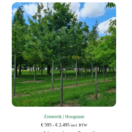
Zomereik | Hoogstam
Prijsklasse:
€
595
-
€
2.495
incl. BTW
€ 595