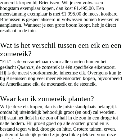
zomereik kopen bij Brienissen. Wil je een volwassen
hoogstam exemplaar kopen, dan kost €1.495,00. Een
meerstammig exemplaar is met €1.995,00 de meest kostbare.
Brienissen is gespecialiseerd in volwassen bomen kweken en
aanplanten. Wanneer je een grote boom koopt, heb je direct
resultaat in de tuin.
Wat is het verschil tussen een eik en een
zomereik?
“Eik” is de verzamelnaam voor alle soorten binnen het
geslacht
Quercus,
de zomereik is één specifieke eikensoort.
Hij is de meest voorkomende, inheemse eik. Overigens kun je
bij Brienissen nog veel meer eikensoorten kopen, bijvoorbeeld
de Amerikaanse eik, de moeraseik en de steeneik.
Waar kan ik zomereik planten?
Wil je deze eik kopen, dan is de juiste standplaats belangrijk
omdat hij uiteindelijk behoorlijk groot (en oud) zal worden.
Hij staat het liefst in de zon of half in de zon in een droge tot
natte bodem. Hij groeit goed op alle soorten grond en is
bestand tegen wind, droogte en hitte. Grotere tuinen, erven,
parken of landelijk gebied zijn geschikte plekken voor deze