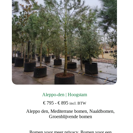
Aleppo-den | Hoogstam
Prijsklasse:
€
795
-
€
895
incl. BTW
€ 795
Aleppo den
,
Mediterrane bomen
,
Naaldbomen
,
tot
Groenblijvende bomen
€ 895
Bomen voor meer privacy
,
Bomen voor een