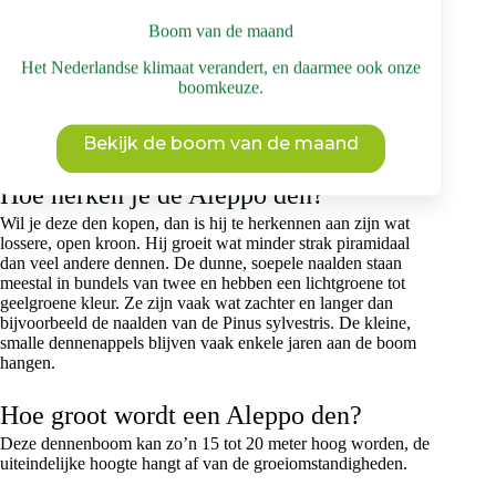
Als je deze boom wil kopen, is het belangrijk om rekening te
Boom van de maand
houden met de juiste standplaats. Zo kan hij het beste groeien
in het Nederlandse klimaat. Deze boom staat graag in de volle
Het Nederlandse klimaat verandert, en daarmee ook onze
zon, op een enigszins beschutte plek. Hij groeit in principe
boomkeuze.
goed op alle grondsoorten, maar de grond moet wel goed
doorlatend zijn. De boom kan beter tegen droogte dan tegen
natte voeten.
Bekijk de boom van de maand
Hoe herken je de Aleppo den?
Wil je deze den kopen, dan is hij te herkennen aan zijn wat
lossere, open kroon. Hij groeit wat minder strak piramidaal
dan veel andere dennen. De dunne, soepele naalden staan
meestal in bundels van twee en hebben een lichtgroene tot
geelgroene kleur. Ze zijn vaak wat zachter en langer dan
bijvoorbeeld de naalden van de Pinus sylvestris. De kleine,
smalle dennenappels blijven vaak enkele jaren aan de boom
hangen.
Hoe groot wordt een Aleppo den?
Deze dennenboom kan zo’n 15 tot 20 meter hoog worden, de
uiteindelijke hoogte hangt af van de groeiomstandigheden.