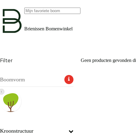
Ga
naar
de
Geen
inhoud
resultaten
Brienissen Bomenwinkel
Filter
Geen producten gevonden die
Boomvorm
1
Kroonstructuur