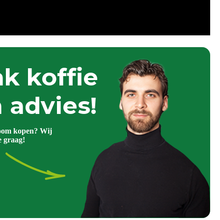
k koffie
 advies!
oom kopen? Wij
e graag!