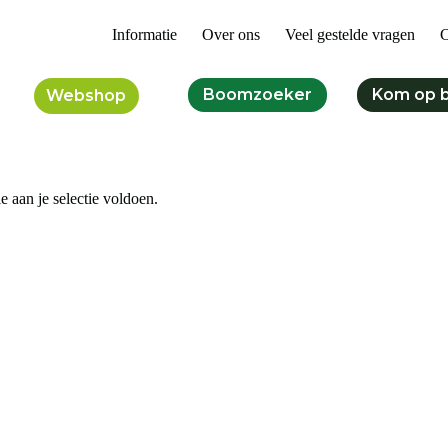
Informatie
Over ons
Veel gestelde vragen
C
Boomzoeker
Kom op 
Webshop
 aan je selectie voldoen.