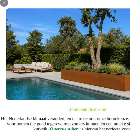
Voor iedere
Grote, volwassen bomen aanplant
zoals smalle straten in stedelij
proces in zijn werk gaat? Dat zie 
Boom van de maand
Het Nederlandse klimaat verandert, en daarmee ook onze boomkeuze.
voor bomen die goed tegen warme zomers kunnen én een unieke s
kurkeik (
Quercus suber
) is hiervan het perfecte voo