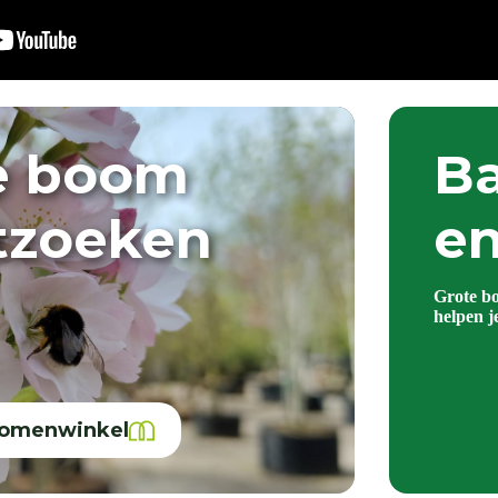
e boom
Ba
itzoeken
en
Grote b
helpen j
bomenwinkel