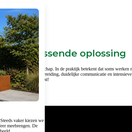
en een passende oplossing
en vraagt om vakmanschap. In de praktijk betekent dat soms werken met 
k gebied. Een goede voorbereiding, duidelijke communicatie en intensieve
je in het filmpje hiernaast!
 Steeds vaker kiezen we
feer meebrengen. De
rbeeld.