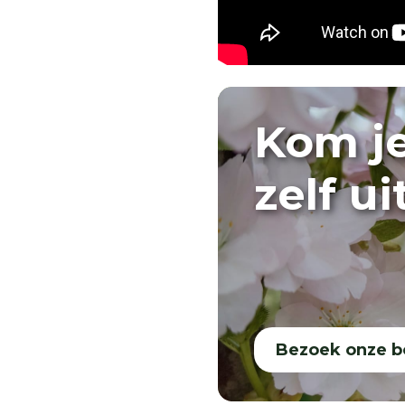
Kom j
zelf u
Bezoek onze 