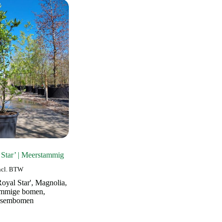
 Star’ | Meerstammig
ncl. BTW
oyal Star'
,
Magnolia
,
ammige bomen
,
esembomen