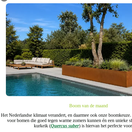
Voor iedere
Grote, volwassen bomen aanplant
zoals smalle straten in stedelij
proces in zijn werk gaat? Dat zie 
Boom van de maand
Het Nederlandse klimaat verandert, en daarmee ook onze boomkeuze.
voor bomen die goed tegen warme zomers kunnen én een unieke s
kurkeik (
Quercus suber
) is hiervan het perfecte voo