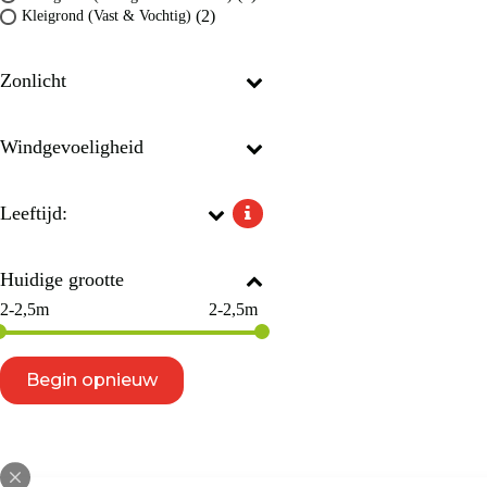
(2)
Kleigrond (Vast & Vochtig)
Zonlicht
Windgevoeligheid
Leeftijd:
Huidige grootte
2-2,5m
2-2,5m
Begin opnieuw