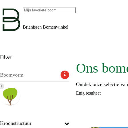
Ga
naar
de
Geen
inhoud
resultaten
Brienissen Bomenwinkel
Filter
Ons bom
Boomvorm
Ontdek onze selectie va
2
Enig resultaat
Kroonstructuur