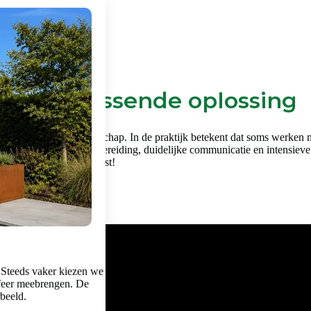
en een passende oplossing
en vraagt om vakmanschap. In de praktijk betekent dat soms werken met 
k gebied. Een goede voorbereiding, duidelijke communicatie en intensieve
je in het filmpje hiernaast!
 Steeds vaker kiezen we
feer meebrengen. De
rbeeld.