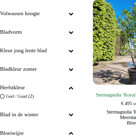
Volwassen hoogte
Bladvorm
Kleur jong lente blad
Bladkleur zomer
Herfstkleur
Stermagnolia ‘Royal
(2)
Geel / Goud
€
495
i
Stermagnolia 'R
Blad in de winter
Meerst
Blo
Bloeiwijze