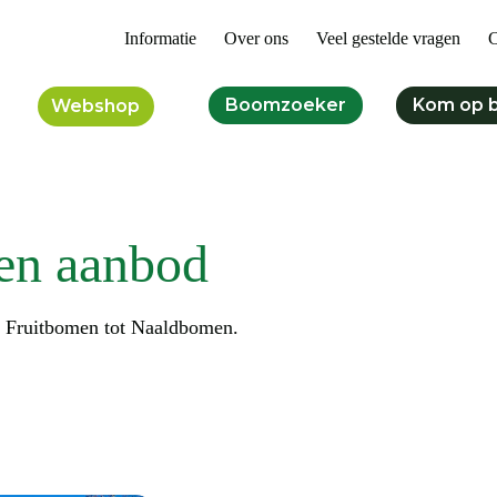
Informatie
Over ons
Veel gestelde vragen
C
Boomzoeker
Kom op 
Webshop
en aanbod
n Fruitbomen tot Naaldbomen.