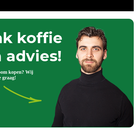
k koffie
 advies!
oom kopen? Wij
e graag!