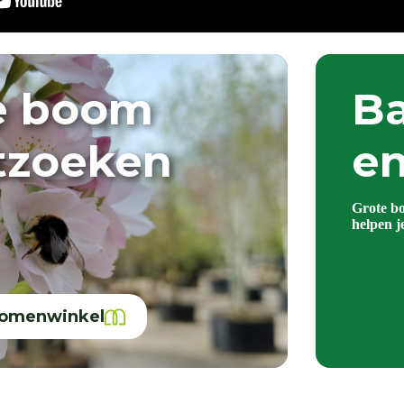
e boom
Ba
itzoeken
en
Grote b
helpen j
bomenwinkel