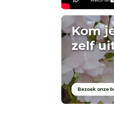
Kom j
zelf u
Bezoek onze 