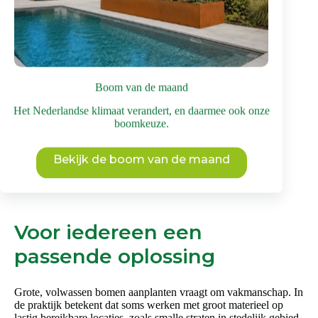
Dit
Bekijk deze boom
product
heeft
meerdere
variaties.
Deze
Boom van de maand
optie
kan
Het Nederlandse klimaat verandert, en daarmee ook onze
gekozen
boomkeuze.
worden
op
de
Bekijk de boom van de maand
productpagina
Voor iedereen een
passende oplossing
Grote, volwassen bomen aanplanten vraagt om vakmanschap. In
de praktijk betekent dat soms werken met groot materieel op
lastig bereikbare locaties, zoals smalle straten in stedelijk gebied.