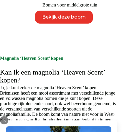
Bomen voor middelgrote tuin
Dit
Bekijk deze boom
product
heeft
meerdere
variaties.
Deze
optie
kan
gekozen
Magnolia ‘Heaven Scent’ kopen
worden
op
Kan ik een magnolia ‘Heaven Scent’
de
productpagina
kopen?
Ja, je kunt zeker de magnolia ‘Heaven Scent’ kopen.
Brienissen heeft een mooi assortiment met verschillende jonge
en volwassen magnolia bomen die je kunt kopen. Deze
prachtige rijkbloeiende soort, ook wel beverboom genoemd, is
de verzamelnaam van verschillende soorten uit de
magnoliafamilie. De boom komt van nature niet voor in West-
Europa, maar wordt al honderden jaren aangeplant in tuinen
en parken. In april openen de tulpvormige bloemen van de
magnolia ‘Heaven Scent’, die roze of lila-roze zijn. Ze