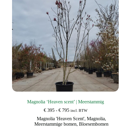
Magnolia ‘Heaven scent’ | Meerstammig
Prijsklasse:
€
395
-
€
795
incl. BTW
€ 395
Magnolia 'Heaven Scent'
,
Magnolia
,
tot
Meerstammige bomen
,
Bloesembomen
€ 795