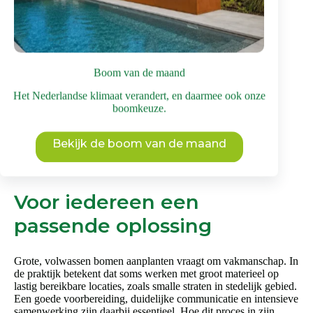
product
heeft
meerdere
variaties.
Deze
optie
Boom van de maand
kan
gekozen
Het Nederlandse klimaat verandert, en daarmee ook onze
worden
boomkeuze.
op
de
productpagina
Bekijk de boom van de maand
Voor iedereen een
passende oplossing
Grote, volwassen bomen aanplanten vraagt om vakmanschap. In
de praktijk betekent dat soms werken met groot materieel op
lastig bereikbare locaties, zoals smalle straten in stedelijk gebied.
Een goede voorbereiding, duidelijke communicatie en intensieve
samenwerking zijn daarbij essentieel. Hoe dit proces in zijn