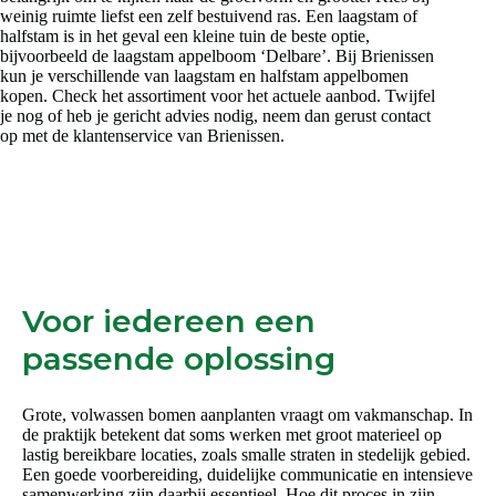
weinig ruimte liefst een zelf bestuivend ras. Een laagstam of
halfstam is in het geval een kleine tuin de beste optie,
bijvoorbeeld de laagstam appelboom ‘Delbare’. Bij Brienissen
kun je verschillende van laagstam en halfstam appelbomen
kopen. Check het assortiment voor het actuele aanbod. Twijfel
je nog of heb je gericht advies nodig, neem dan gerust contact
op met de klantenservice van Brienissen.
Voor iedereen een
passende oplossing
Grote, volwassen bomen aanplanten vraagt om vakmanschap. In
de praktijk betekent dat soms werken met groot materieel op
lastig bereikbare locaties, zoals smalle straten in stedelijk gebied.
Een goede voorbereiding, duidelijke communicatie en intensieve
samenwerking zijn daarbij essentieel. Hoe dit proces in zijn