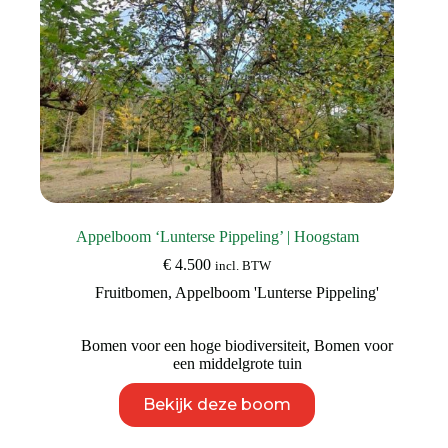
Appelboom ‘Lunterse Pippeling’ | Hoogstam
€
4.500
incl. BTW
Fruitbomen
,
Appelboom 'Lunterse Pippeling'
Bomen voor een hoge biodiversiteit
,
Bomen voor
een middelgrote tuin
Dit
Bekijk deze boom
product
heeft
meerdere