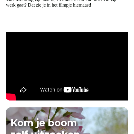
werk gaat? Dat zie je in het filmpje hiernaast!
Kom je boom