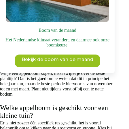
je kunt kopen.
Wanneer kan ik Lunterse Pippeling
oogsten?
De appels van de Lunterse Pippeling zijn vaak in oktober rijp
Boom van de maand
om te oogsten. Na de pluk kun je gave, onbeschadigde appels
doorgaans twee tot vier maanden bewaren, op een koele,
Het Nederlandse klimaat verandert, en daarmee ook onze
donkere plek. Zorg daarbij voor enige ventilatie.
boomkeuze.
Wat is de beste maand om een
Bekijk de boom van de maand
appelboom te planten?
Wil je een appelboom kopen, maar twijfel je over de beste
planttijd? Dan is het goed om te weten dat dit in principe het
hele jaar kan, maar de beste periode hiervoor is van november
tot en met maart. Plant niet tijdens vorst of bij een te natte
bodem.
Welke appelboom is geschikt voor een
kleine tuin?
Er is niet zozeer één specifiek ras geschikt, het is vooral
belangrijk om te kijken naar de groeivorm en grootte. Kies bij