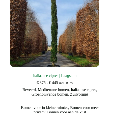
Italiaanse cipres | Laagstam
Prijsklasse:
€
375
-
€
445
incl. BTW
€ 375
Beveerd
,
Mediterrane bomen
,
Italiaanse cipres
,
tot
Groenblijvende bomen
,
Zuilvormig
€ 445
Bomen voor in kleine ruimtes
,
Bomen voor meer
privacy
,
Bomen voor aan de kust