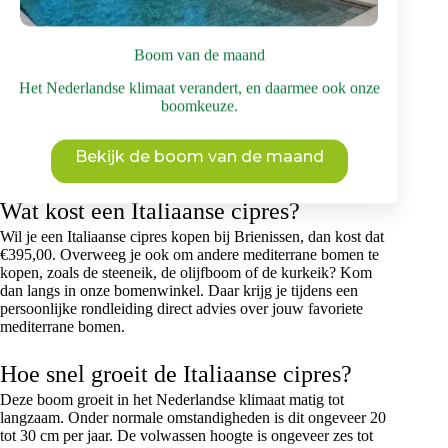
Kan een cipres in Nederland groeien?
Boom van de maand
Wil je de ‘Totem’ kopen, dan is het goed om te weten dat die
in Nederland prima kan groeien. Het is wel belangrijk om
Het Nederlandse klimaat verandert, en daarmee ook onze
voor een zonnige, goed doorlatende en beschutte standplaats
boomkeuze.
te zorgen. In strenge winters kan er soms wat schade optreden,
maar met de juiste verzorging (zoals mulchen rond de wortel)
is dit te beperken of te voorkomen. Snoei is nauwelijks nodig,
Bekijk de boom van de maand
alleen lichte vormsnoei om de strakke vorm te behouden.
Wat kost een Italiaanse cipres?
Wil je een Italiaanse cipres kopen bij Brienissen, dan kost dat
€395,00. Overweeg je ook om andere mediterrane bomen te
kopen, zoals de steeneik, de olijfboom of de kurkeik? Kom
dan langs in onze bomenwinkel. Daar krijg je tijdens een
persoonlijke rondleiding direct advies over jouw favoriete
mediterrane bomen.
Hoe snel groeit de Italiaanse cipres?
Deze boom groeit in het Nederlandse klimaat matig tot
langzaam. Onder normale omstandigheden is dit ongeveer 20
tot 30 cm per jaar. De volwassen hoogte is ongeveer zes tot