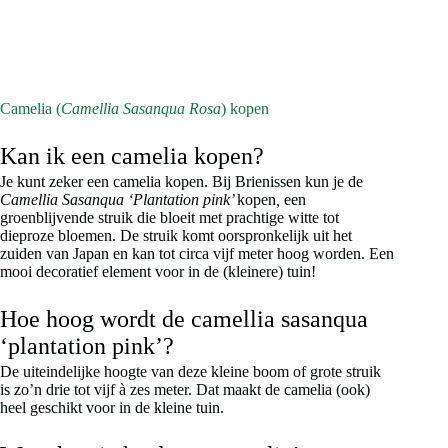
meerdere
variaties.
Deze
optie
kan
gekozen
Camelia (
Camellia Sasanqua Rosa
) kopen
worden
op
Kan ik een camelia kopen?
de
productpagina
Je kunt zeker een camelia kopen. Bij Brienissen kun je de
Camellia Sasanqua ‘Plantation pink’
kopen
,
een
groenblijvende struik die bloeit met prachtige witte tot
dieproze bloemen. De struik komt oorspronkelijk uit het
zuiden van Japan en kan tot circa vijf meter hoog worden. Een
mooi decoratief element voor in de (kleinere) tuin!
Hoe hoog wordt de camellia sasanqua
‘plantation pink’?
De uiteindelijke hoogte van deze kleine boom of grote struik
is zo’n drie tot vijf à zes meter. Dat maakt de camelia (ook)
heel geschikt voor in de kleine tuin.