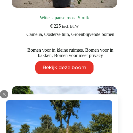
Witte Japanse roos | Struik
€
225
incl. BTW
Camelia
,
Oosterse tuin
,
Groenblijvende bomen
Bomen voor in kleine ruimtes
,
Bomen voor in
bakken
,
Bomen voor meer privacy
Dit
Bekijk deze boom
product
heeft
meerdere
variaties.
Deze
optie
kan
gekozen
worden
op
de
productpagina