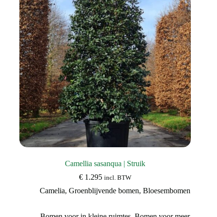
Camellia sasanqua | Struik
€
1.295
incl. BTW
Camelia
,
Groenblijvende bomen
,
Bloesembomen
Bomen voor in kleine ruimtes
,
Bomen voor meer