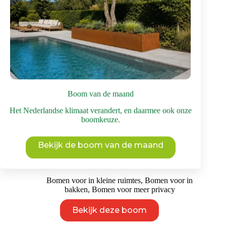
Boom van de maand
Het Nederlandse klimaat verandert, en daarmee ook onze
Rode Japanse roos | Struik
boomkeuze.
€
225
incl. BTW
Camelia
,
Oosterse tuin
,
Groenblijvende bomen
,
Bekijk de boom van de maand
Bloesembomen
Bomen voor in kleine ruimtes
,
Bomen voor in
bakken
,
Bomen voor meer privacy
Dit
Bekijk deze boom
product
heeft