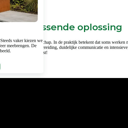
en een passende oplossing
 Steeds vaker kiezen we
en vraagt om vakmanschap. In de praktijk betekent dat soms werken met 
feer meebrengen. De
k gebied. Een goede voorbereiding, duidelijke communicatie en intensieve
rbeeld.
je in het filmpje hiernaast!