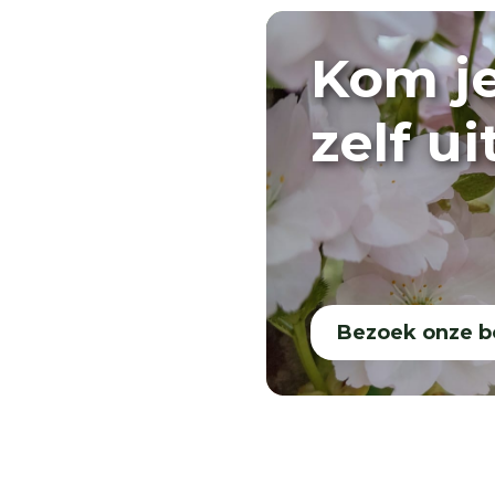
Kom j
zelf u
Bezoek onze 