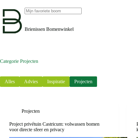
Ga
naar
de
Geen
inhoud
resultaten
Brienissen Bomenwinkel
Categorie
Projecten
Alles
Advies
Inspiratie
Projecten
Projecten
Project privétuin Castricum: volwassen bomen
voor directe sfeer en privacy