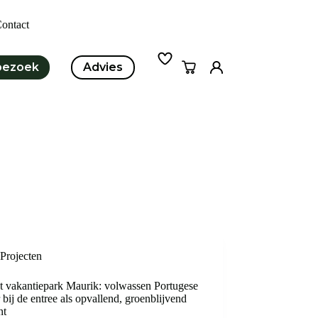
ontact
bezoek
Advies
Winkelwagen
Projecten
ct vakantiepark Maurik: volwassen Portugese
r bij de entree als opvallend, groenblijvend
nt