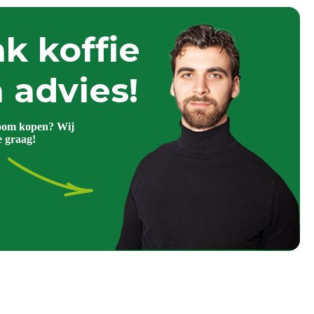
k koffie
 advies!
oom kopen? Wij
e graag!