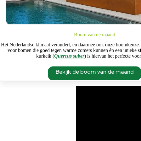
Voor iedere
Boom van de maand
Het Nederlandse klimaat verandert, en daarmee ook onze boomkeuze.
Grote, volwassen bomen aanplant
voor bomen die goed tegen warme zomers kunnen én een unieke s
zoals smalle straten in stedelij
kurkeik (
Quercus suber
) is hiervan het perfecte voo
proces in zijn werk gaat? Dat zie 
Bekijk de boom van de maand