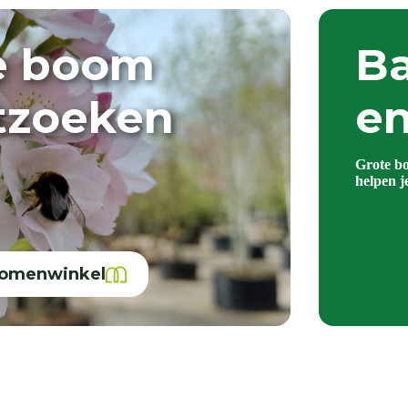
e boom
Ba
itzoeken
en
Grote b
helpen j
bomenwinkel