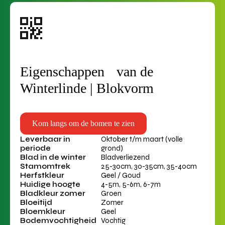
Eigenschappen van de
Winterlinde | Blokvorm
Kom langs om de bomen te zien
Leverbaar in
Oktober t/m maart (volle
periode
grond)
Blad in de winter
Bladverliezend
Stamomtrek
25-30cm, 30-35cm, 35-40cm
Herfstkleur
Geel / Goud
Huidige hoogte
4-5m, 5-6m, 6-7m
Bladkleur zomer
Groen
Bloeitijd
Zomer
Bloemkleur
Geel
Bodemvochtigheid
Vochtig