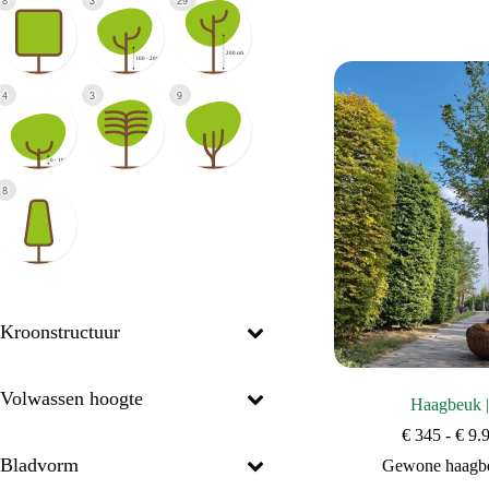
8
3
29
4
3
9
8
Kroonstructuur
Volwassen hoogte
Haagbeuk 
€
345
-
€
9.
Bladvorm
Gewone haagb