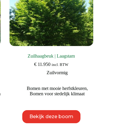
productpagina
Zuilhaagbeuk | Laagstam
€
11.950
incl. BTW
,
Zuilvormig
Bomen met mooie herfstkleuren
,
n
Bomen voor stedelijk klimaat
Dit
Bekijk deze boom
product
heeft
meerdere