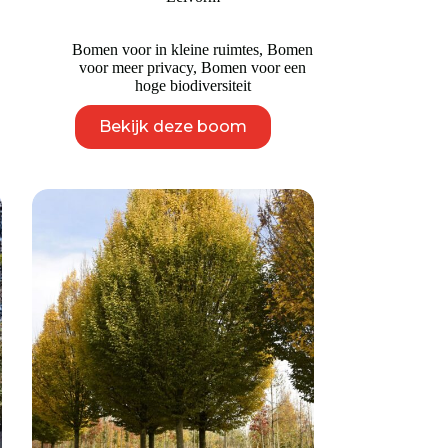
€ 1.995
Bomen voor in kleine ruimtes
,
Bomen
voor meer privacy
,
Bomen voor een
hoge biodiversiteit
Dit
Bekijk deze boom
product
heeft
meerdere
variaties.
Deze
optie
kan
gekozen
worden
op
de
productpagina