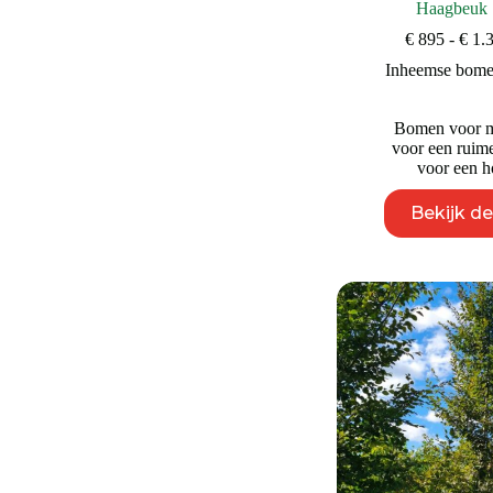
Haagbeuk 
€
895
-
€
1.
Inheemse bom
Bomen voor m
voor een ruime
voor een ho
Bekijk d