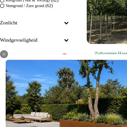
(62)
Kleigrond (Vast & Vochtig)
(62)
Veengrond / Zure grond
Zonlicht
Windgevoeligheid
Zuilvormige Haa
Leeftijd:
€
195
-
€
4
Inheemse bome
Huidige grootte
La
2,5-3m
16-18m
Bomen voor een
Bomen voor in
Prijs
€
195
€
11.950
Bekijk d