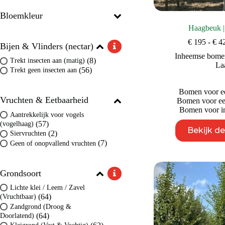
Bloemkleur
Haagbeuk 
€
195
-
€
4
Bijen & Vlinders (nectar)
Inheemse bome
(8)
Trekt insecten aan (matig)
La
(56)
Trekt geen insecten aan
Bomen voor ee
Vruchten & Eetbaarheid
Bomen voor een
Bomen voor in
Aantrekkelijk voor vogels
(57)
(vogelhaag)
Bekijk d
(2)
Siervruchten
(7)
Geen of onopvallend vruchten
Grondsoort
Lichte klei / Leem / Zavel
(64)
(Vruchtbaar)
Zandgrond (Droog &
(64)
Doorlatend)