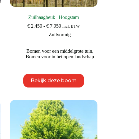
Zuilhaagbeuk | Hoogstam
Prijsklasse:
€
2.450
-
€
7.950
incl. BTW
€ 2.450
Zuilvormig
tot
€ 7.950
Bomen voor een middelgrote tuin
,
n
Bomen voor in het open landschap
Dit
Bekijk deze boom
product
heeft
meerdere
variaties.
Deze
optie
kan
gekozen
worden
op
de