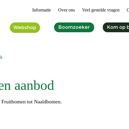
Informatie
Over ons
Veel gestelde vragen
C
Boomzoeker
Kom op 
Webshop
uk
en aanbod
n Fruitbomen tot Naaldbomen.