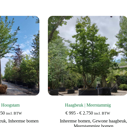
| Hoogstam
Haagbeuk | Meerstammig
Prijsklasse:
Prijsklasse:
950
€
995
-
€
2.750
incl. BTW
incl. BTW
€ 345
€ 995
euk
,
Inheemse bomen
Inheemse bomen
,
Gewone haagbeuk
tot
tot
Meerstammige bomen