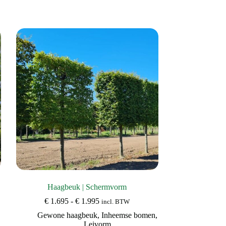
Haagbeuk | Schermvorm
Prijsklasse:
€
1.695
-
€
1.995
incl. BTW
€ 1.695
,
Gewone haagbeuk
,
Inheemse bomen
,
tot
Leivorm