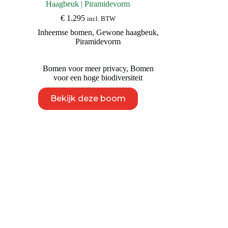
Haagbeuk | Piramidevorm
€
1.295
incl. BTW
Inheemse bomen
,
Gewone haagbeuk
,
Piramidevorm
Bomen voor meer privacy
,
Bomen
voor een hoge biodiversiteit
Dit
Bekijk deze boom
product
heeft
meerdere
variaties.
Deze
optie
kan
gekozen
worden
op
de
productpagina