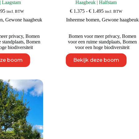
| Laagstam
Haagbeuk | Halfstam
Prijsklasse:
Prijsklasse:
395
€
1.375
-
€
1.495
incl. BTW
incl. BTW
€ 895
€ 1.375
en
,
Gewone haagbeuk
Inheemse bomen
,
Gewone haagbeuk
tot
tot
€ 1.395
€ 1.495
eer privacy
,
Bomen
Bomen voor meer privacy
,
Bomen
 standplaats
,
Bomen
voor een ruime standplaats
,
Bomen
ge biodiversiteit
voor een hoge biodiversiteit
Dit
Dit
eze boom
Bekijk deze boom
product
product
heeft
heeft
meerdere
meerdere
variaties.
variaties.
Deze
Deze
optie
optie
kan
kan
gekozen
gekozen
worden
worden
op
op
de
de
productpagina
productpagina