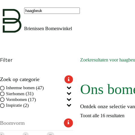
Ga
naar
de
Geen
inhoud
resultaten
Brienissen Bomenwinkel
Filter
Zoekresultaten voor haagbe
Zoek op categorie
Ons bom
(47)
Inheemse bomen
(31)
Sierbomen
(17)
Vormbomen
(2)
Inspiratie
Ontdek onze selectie va
Toont alle 16 resultaten
Boomvorm