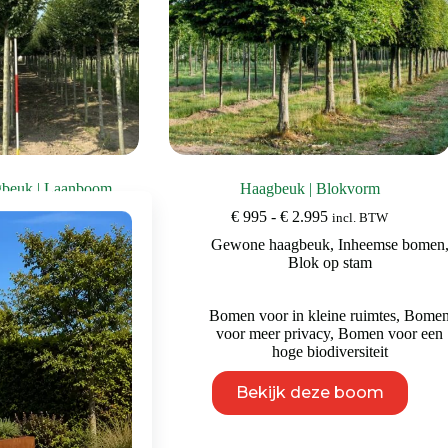
productpagina
productpagina
gbeuk | Laanboom
Haagbeuk | Blokvorm
Prijsklasse:
Prijsklasse:
95
€
995
-
€
2.995
incl. BTW
incl. BTW
€ 195
€ 995
n
,
Gewone haagbeuk
,
Gewone haagbeuk
,
Inheemse bomen
tot
tot
anbomen
Blok op stam
€ 495
€ 2.995
 hoge biodiversiteit
,
Bomen voor in kleine ruimtes
,
Bome
 het open landschap
voor meer privacy
,
Bomen voor een
hoge biodiversiteit
Dit
Dit
eze boom
Bekijk deze boom
product
product
heeft
heeft
meerdere
meerdere