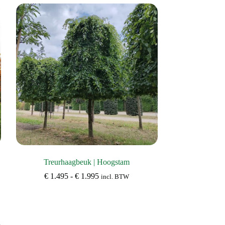
variaties.
Deze
optie
kan
gekozen
worden
op
de
productpagina
Treurhaagbeuk | Hoogstam
Prijsklasse:
€
1.495
-
€
1.995
incl. BTW
€ 1.495
,
tot
€ 1.995