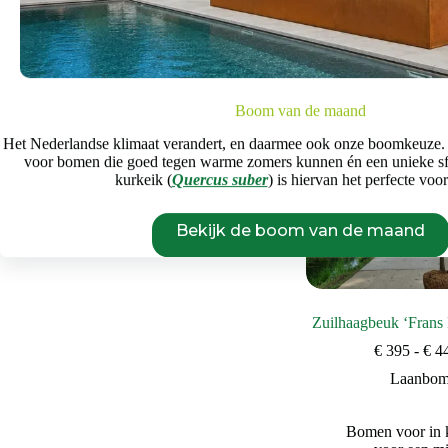
Begin opnieuw
Boom van de maand
Het Nederlandse klimaat verandert, en daarmee ook onze boomkeuze.
voor bomen die goed tegen warme zomers kunnen én een unieke s
kurkeik (
Quercus suber
) is hiervan het perfecte voo
Bekijk de boom van de maand
Zuilhaagbeuk ‘Frans 
€
395
-
€
4
Laanbo
Bomen voor in k