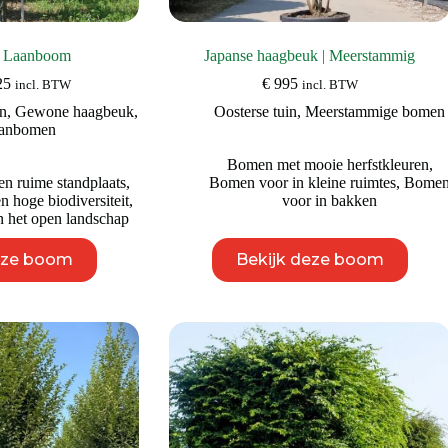
| Laanboom
Japanse haagbeuk | Meerstammig
Prijsklasse:
25
€
995
incl. BTW
incl. BTW
€ 195
n
,
Gewone haagbeuk
,
Oosterse tuin
,
Meerstammige bomen
tot
anbomen
€ 425
Bomen met mooie herfstkleuren
,
n ruime standplaats
,
Bomen voor in kleine ruimtes
,
Bome
 hoge biodiversiteit
,
voor in bakken
 het open landschap
Dit
Dit
eze boom
Bekijk deze boom
product
product
heeft
heeft
meerdere
meerdere
variaties.
variaties.
Deze
Deze
optie
optie
kan
kan
gekozen
gekozen
worden
worden
op
op
de
de