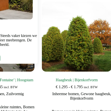
variaties.
variaties.
Deze
Deze
optie
optie
kan
kan
gekozen
gekozen
worden
worden
op
op
de
de
 Steeds vaker kiezen we
productpagina
productpagina
feer meebrengen. De
rbeeld.
Fontaine’ | Hoogstam
Haagbeuk | Bijenkorfvorm
Prijsklasse:
Prijsklasse:
45
€
1.295
-
€
1.795
incl. BTW
incl. BTW
€ 395
€ 1.295
men
,
Zuilvormig
Inheemse bomen
,
Gewone haagbeuk
tot
tot
Bijenkorfvorm
€ 445
€ 1.795
leine ruimtes
,
Bomen