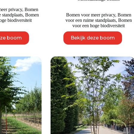
€ 9.950
€ 2.750
eer privacy
,
Bomen
 standplaats
,
Bomen
Bomen voor meer privacy
,
Bomen
ge biodiversiteit
voor een ruime standplaats
,
Bomen
voor een hoge biodiversiteit
Dit
Dit
eze boom
Bekijk deze boom
product
product
heeft
heeft
meerdere
meerdere
variaties.
variaties.
Deze
Deze
optie
optie
kan
kan
gekozen
gekozen
worden
worden
op
op
de
de
productpagina
productpagina